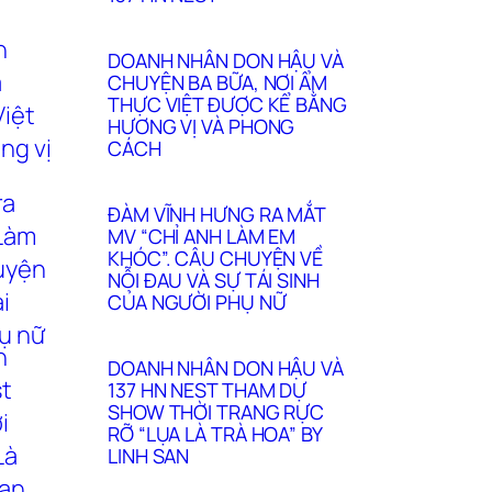
DOANH NHÂN DON HẬU VÀ
CHUYỆN BA BỮA, NƠI ẨM
THỰC VIỆT ĐƯỢC KỂ BẰNG
HƯƠNG VỊ VÀ PHONG
CÁCH
ĐÀM VĨNH HƯNG RA MẮT
MV “CHỈ ANH LÀM EM
KHÓC”. CÂU CHUYỆN VỀ
NỖI ĐAU VÀ SỰ TÁI SINH
CỦA NGƯỜI PHỤ NỮ
DOANH NHÂN DON HẬU VÀ
137 HN NEST THAM DỰ
SHOW THỜI TRANG RỰC
RỠ “LỤA LÀ TRÀ HOA” BY
LINH SAN