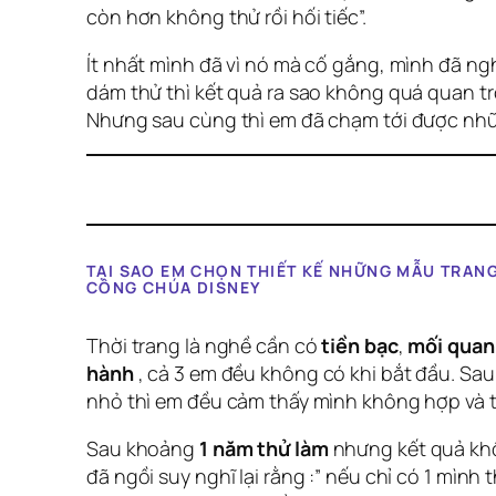
còn hơn không thử rồi hối tiếc”.
Ít nhất mình đã vì nó mà cố gắng, mình đã n
dám thử thì kết quả ra sao không quá quan tr
Nhưng sau cùng thì em đã chạm tới được nh
TẠI SAO EM CHỌN THIẾT KẾ NHỮNG MẪU TRANG
CÔNG CHÚA DISNEY
Thời trang là nghề cần có
tiền bạc
,
mối quan
hành
, cả 3 em đều không có khi bắt đầu. Sau
nhỏ thì em đều cảm thấy mình không hợp và 
Sau khoảng
1 năm thử làm
nhưng kết quả khô
đã ngồi suy nghĩ lại rằng :” nếu chỉ có 1 mình 