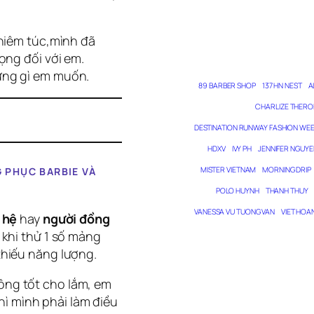
ghiêm túc,mình đã
ọng đối với em.
ững gì em muốn.
89 BARBER SHOP
137 HN NEST
A
CHARLIZE THERO
DESTINATION RUNWAY FASHION WE
HDXV
IVY PH
JENNIFER NGUYE
 PHỤC BARBIE VÀ
MISTER VIETNAM
MORNING DRIP
POLO HUYNH
THANH THUY
VANESSA VU TUONG VAN
VIET HOA
 hệ
hay
người đồng
 khi thử 1 số mảng
thiếu năng lượng.
ng tốt cho lắm, em
thì mình phải làm điều