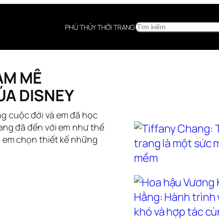
SEARCH
PHÙ THỦY THỜI TRANG
AM MÊ
ÚA DISNEY
g cuộc đời và em đã học
rang đã đến với em như thế
o em chọn thiết kế những