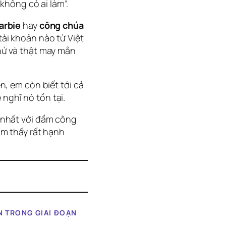
 không có ai làm”.
arbie
hay
công chúa
ài khoản nào từ Việt
hử và thật may mắn
n, em còn biết tới cả
nghĩ nó tồn tại.
 nhất với đầm công
ảm thấy rất hạnh
N TRONG GIAI ĐOẠN