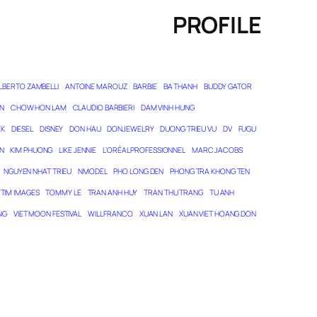
PROFILE
LBERTO ZAMBELLI
ANTOINE MAROUZ
BARBIE
BA THANH
BUDDY GATOR
N
CHOW HON LAM
CLAUDIO BARBIERI
DAM VINH HUNG
EK
DIESEL
DISNEY
DON HAU
DONJEWELRY
DUONG TRIEU VU
DV
FUGU
N
KIM PHUONG
LIKE JENNIE
L’ORÉAL PROFESSIONNEL
MARC JACOBS
NGUYEN NHAT TRIEU
NMODEL
PHO LONG DEN
PHONG TRA KHONG TEN
TIM IMAGES
TOMMY LE
TRAN ANH HUY
TRAN THU TRANG
TU ANH
NG
VIET MOON FESTIVAL
WILL FRANCO
XUAN LAN
XUAN VIET HOANG DON