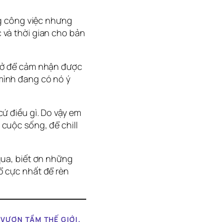
ng công việc nhưng
 và thời gian cho bản
thở để cảm nhận được
mình đang có nó ý
cứ điều gì. Do vậy em
 cuộc sống, để chill
qua, biết ơn những
ổ cực nhất để rèn
VƯƠN TẦM THẾ GIỚI,