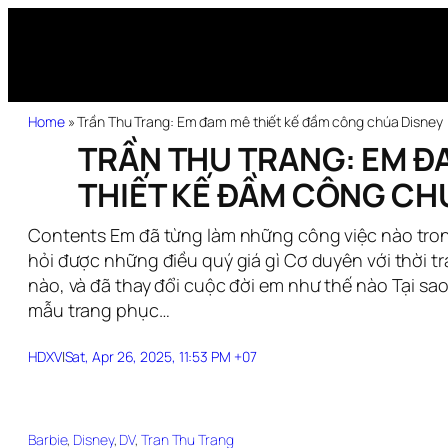
Home
»
Trần Thu Trang: Em đam mê thiết kế đầm công chúa Disney
TRẦN THU TRANG: EM Đ
THIẾT KẾ ĐẦM CÔNG CH
Contents Em đã từng làm những công việc nào tron
hỏi được những điều quý giá gì Cơ duyên với thời t
nào, và đã thay đổi cuộc đời em như thế nào Tại sa
mẫu trang phục…
HDXV
|
Sat, Apr 26, 2025, 11:53 PM +07
Barbie
, 
Disney
, 
DV
, 
Tran Thu Trang