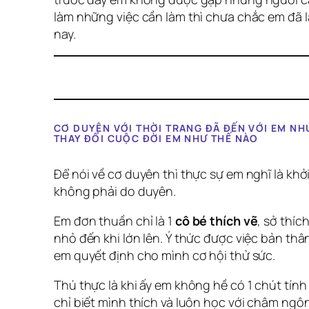
làm những việc cần làm thì chưa chắc em đã
nay.
CƠ DUYÊN VỚI THỜI TRANG ĐÃ ĐẾN VỚI EM NHƯ
THAY ĐỔI CUỘC ĐỜI EM NHƯ THẾ NÀO
Để nói về cơ duyên thì thực sự em nghĩ là kh
không phải do duyên.
Em đơn thuần chỉ là 1
cô bé thích vẽ
, sở thíc
nhỏ đến khi lớn lên. Ý thức được việc bản th
em quyết định cho mình cơ hội thử sức.
Thú thực là khi ấy em không hề có 1 chút tính
chỉ biết mình thích và luôn học với châm ngôn 