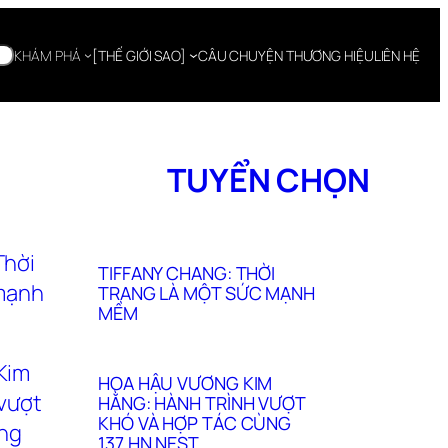
KHÁM PHÁ
[THẾ GIỚI SAO]
CÂU CHUYỆN THƯƠNG HIỆU
LIÊN HỆ
TUYỂN CHỌN
TIFFANY CHANG: THỜI
TRANG LÀ MỘT SỨC MẠNH
MỀM
HOA HẬU VƯƠNG KIM
HẰNG: HÀNH TRÌNH VƯỢT
KHÓ VÀ HỢP TÁC CÙNG
137 HN NEST