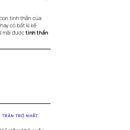
con tinh thần của
 hay có bất kì kế
ữ mãi được
tinh thần
M TRĂN TRỞ NHẤT.