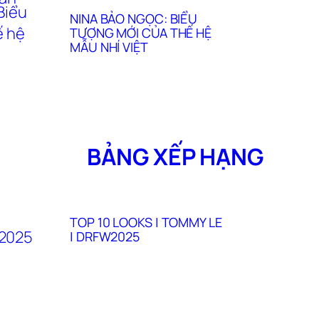
NINA BẢO NGỌC: BIỂU
TƯỢNG MỚI CỦA THẾ HỆ
MẪU NHÍ VIỆT
BẢNG XẾP HẠNG
TOP 10 LOOKS | TOMMY LE
| DRFW2025