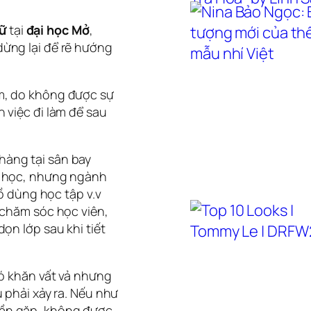
ữ
tại
đại học Mở
,
ừng lại để rẽ hướng
m, do không được sự
 việc đi làm để sau
hàng tại sân bay
đi học, nhưng ngành
đồ dùng học tập v.v
(chăm sóc học viên,
ọn lớp sau khi tiết
hó khăn vất vả nhưng
 phải xảy ra. Nếu như
ần gặp, không được