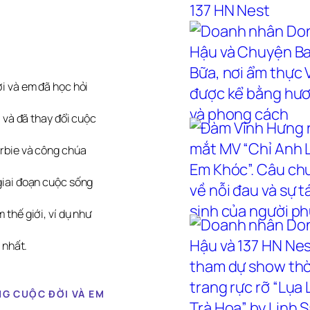
i và em đã học hỏi
 và đã thay đổi cuộc
rbie và công chúa
giai đoạn cuộc sống
thế giới, ví dụ như
 nhất.
G CUỘC ĐỜI VÀ EM