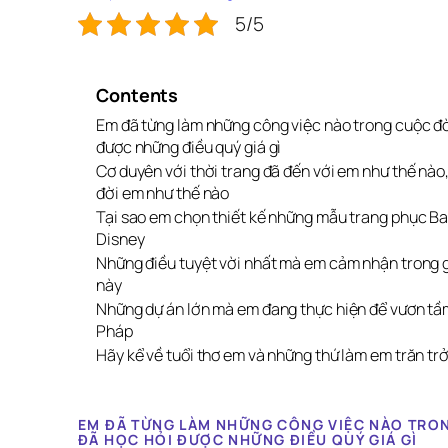
5/5
Contents
Em đã từng làm những công việc nào trong cuộc đờ
được những điều quý giá gì
Cơ duyên với thời trang đã đến với em như thế nào,
đời em như thế nào
Tại sao em chọn thiết kế những mẫu trang phục Ba
Disney
Những điều tuyệt vời nhất mà em cảm nhận trong 
này
Những dự án lớn mà em đang thực hiện để vươn tầm 
Pháp
Hãy kể về tuổi thơ em và những thứ làm em trăn trở
EM ĐÃ TỪNG LÀM NHỮNG CÔNG VIỆC NÀO TRON
ĐÃ HỌC HỎI ĐƯỢC NHỮNG ĐIỀU QUÝ GIÁ GÌ