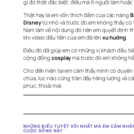
gì đó thật đặc biệt, điều mà ít người làm hoặc
Thật hay là em vốn thích đầm của các nàng
B
Disney
từ nhỏ và trước đó em không thấy có t
Nam làm về nội dung đó nên em quyết định t
khi video đầu tiên của em đã lên
xu hướng
.
Điều đó đã giúp em có những vị khách đầu tiê
cộng đồng
cosplay
mà trước đó em không hề 
Cho đến hiện tại em cảm thấy mình có duyên
chúa, lúc nào cũng tràn đầy năng lượng và c
phúc, thoải mái.
NHỮNG ĐIỀU TUYỆT VỜI NHẤT MÀ EM CẢM NHẬ
CUỘC SỐNG NÀY