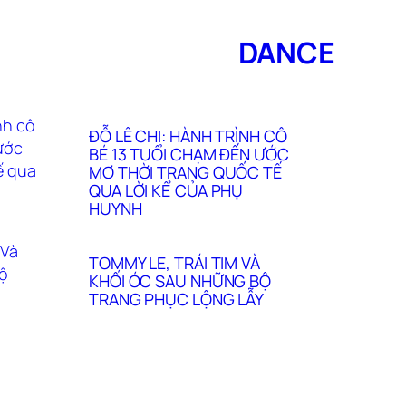
DANCE
ĐỖ LÊ CHI: HÀNH TRÌNH CÔ
BÉ 13 TUỔI CHẠM ĐẾN ƯỚC
MƠ THỜI TRANG QUỐC TẾ
QUA LỜI KỂ CỦA PHỤ
HUYNH
TOMMY LE, TRÁI TIM VÀ
KHỐI ÓC SAU NHỮNG BỘ
TRANG PHỤC LỘNG LẪY