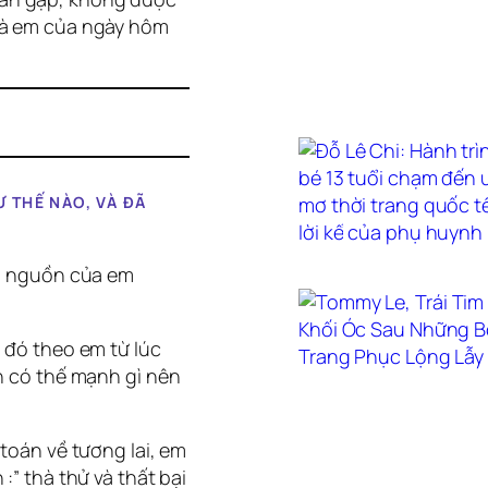
 là em của ngày hôm
 THẾ NÀO, VÀ ĐÃ
ởi nguồn của em
h đó theo em từ lúc
ân có thế mạnh gì nên
 toán về tương lai, em
:” thà thử và thất bại