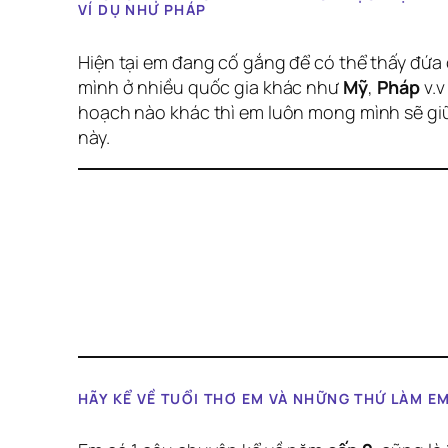
VÍ DỤ NHƯ PHÁP
Hiện tại em đang cố gắng để có thể thấy đứa 
mình ở nhiều quốc gia khác như
Mỹ
,
Pháp
v.v
hoạch nào khác thì em luôn mong mình sẽ gi
này.
HÃY KỂ VỀ TUỔI THƠ EM VÀ NHỮNG THỨ LÀM E