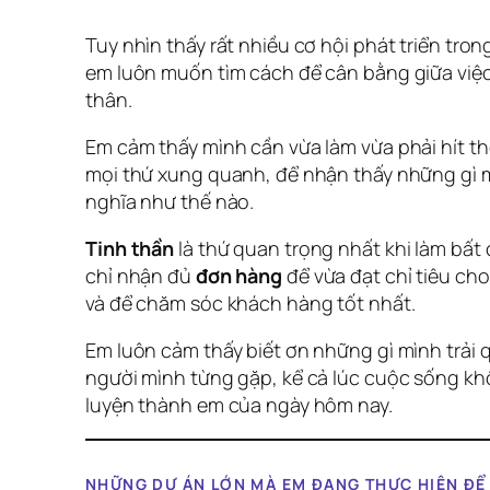
Tuy nhìn thấy rất nhiều cơ hội phát triển tro
em luôn muốn tìm cách để cân bằng giữa việc
thân.
Em cảm thấy mình cần vừa làm vừa phải hít 
mọi thứ xung quanh, để nhận thấy những gì 
nghĩa như thế nào.
Tinh thần
là thứ quan trọng nhất khi làm bất 
chỉ nhận đủ
đơn hàng
để vừa đạt chỉ tiêu cho
và để chăm sóc khách hàng tốt nhất.
Em luôn cảm thấy biết ơn những gì mình trải 
người mình từng gặp, kể cả lúc cuộc sống kh
luyện thành em của ngày hôm nay.
NHỮNG DỰ ÁN LỚN MÀ EM ĐANG THỰC HIỆN ĐỂ 