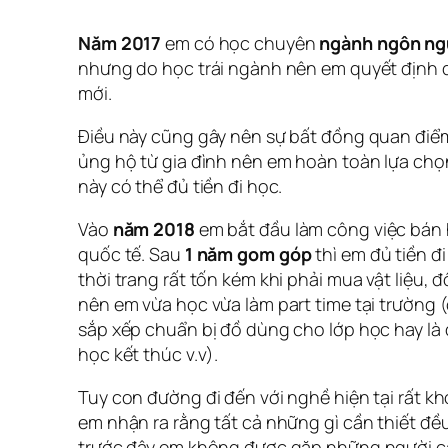
Năm 2017
em có học chuyên
ngành ngôn ng
nhưng do học trái ngành nên em quyết định d
mới.
Điều này cũng gây nên sự bất đồng quan điể
ủng hộ từ gia đình nên em hoàn toàn lựa chọn
này có thể đủ tiền đi học.
Vào
năm 2018
em bắt đầu làm công việc bán 
quốc tế. Sau
1 năm gom góp
thì em đủ tiền 
thời trang rất tốn kém khi phải mua vật liệu, 
nên em vừa học vừa làm part time tại trường 
sắp xếp chuẩn bị đồ dùng cho lớp học hay là d
học kết thúc v.v).
Tuy con đường đi đến với nghề hiện tại rất k
em nhận ra rằng tất cả những gì cần thiết đều
trước đây em không được gặp những người c