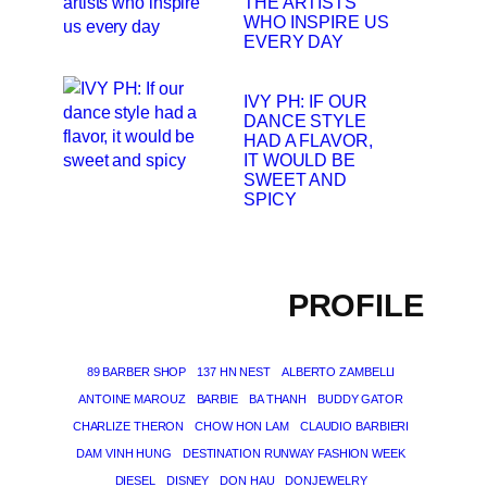
THE ARTISTS
WHO INSPIRE US
EVERY DAY
IVY PH: IF OUR
DANCE STYLE
HAD A FLAVOR,
IT WOULD BE
SWEET AND
SPICY
PROFILE
89 BARBER SHOP
137 HN NEST
ALBERTO ZAMBELLI
ANTOINE MAROUZ
BARBIE
BA THANH
BUDDY GATOR
CHARLIZE THERON
CHOW HON LAM
CLAUDIO BARBIERI
DAM VINH HUNG
DESTINATION RUNWAY FASHION WEEK
DIESEL
DISNEY
DON HAU
DONJEWELRY