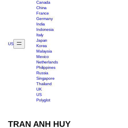
Canada
China
France
Germany
India
Indonesia
Italy
Japan
US
Korea
Malaysia
Mexico
Netherlands
Philippines
Russia
Singapore
Thailand
UK
US
Polyglot
TRAN ANH HUY