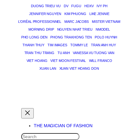
DUONG TRIEU VU
DV
FUGU
HDXV
IVY PH
JENNIFER NGUYEN
KIM PHUONG
LIKE JENNIE
L’ORÉAL PROFESSIONNEL
MARC JACOBS
MISTER VIETNAM
MORNING DRIP
NGUYEN NHAT TRIEU
NMODEL
PHO LONG DEN
PHONG TRA KHONG TEN
POLO HUYNH
THANH THUY
TIM IMAGES
TOMMY LE
TRAN ANH HUY
TRAN THU TRANG
TU ANH
VANESSA VU TUONG VAN
VIET HOANG
VIET MOON FESTIVAL
WILL FRANCO
XUAN LAN
XUAN VIET HOANG DON
THE MAGICIAN OF DREAMS
THE MAGICIAN OF FASHION
SEARCH