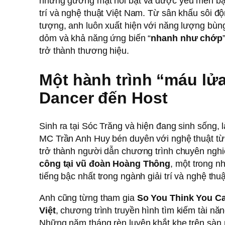
những gương mặt nổi bật và được yêu mến bậc
trí và nghệ thuật Việt Nam. Từ sân khấu sôi 
tượng, anh luôn xuất hiện với năng lượng bùng 
dỏm và khả năng ứng biến “
nhanh như chớp
trở thành thương hiệu.
Một hành trình “máu lửa
Dancer đến Host
Sinh ra tại Sóc Trăng và hiện đang sinh sống, 
MC Trần Anh Huy bén duyên với nghệ thuật từ 
trở thành người dẫn chương trình chuyên nghi
công tại vũ đoàn Hoàng Thông
, một trong 
tiếng bậc nhất trong ngành giải trí và nghệ thuậ
Anh cũng từng tham gia
So You Think You C
Việt
, chương trình truyền hình tìm kiếm tài nă
Những năm tháng rèn luyện khắt khe trên sàn 