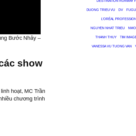
DESTINATION RUNWAY 
DUONG TRIEU VU
DV
FUGU
L’ORÉAL PROFESSIO
NGUYEN NHAT TRIEU
NMO
ùng Bước Nhảy –
THANH THUY
TIM IMAG
VANESSA VU TUONG VAN
 các show
 linh hoạt, MC Trần
nhiều chương trình