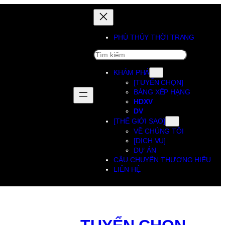
PHÙ THỦY THỜI TRANG
SEARCH
KHÁM PHÁ
[TUYỂN CHỌN]
BẢNG XẾP HẠNG
HDXV
DV
[THẾ GIỚI SAO]
VỀ CHÚNG TÔI
[DỊCH VỤ]
DỰ ÁN
CÂU CHUYỆN THƯƠNG HIỆU
LIÊN HỆ