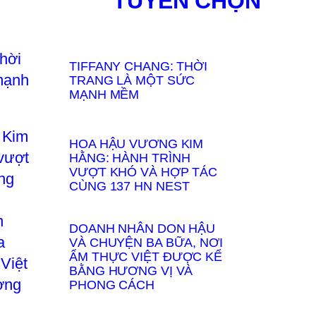
TUYỂN CHỌN
TIFFANY CHANG: THỜI
TRANG LÀ MỘT SỨC
MẠNH MỀM
HOA HẬU VƯƠNG KIM
HẰNG: HÀNH TRÌNH
VƯỢT KHÓ VÀ HỢP TÁC
CÙNG 137 HN NEST
DOANH NHÂN DON HẬU
VÀ CHUYỆN BA BỮA, NƠI
ẨM THỰC VIỆT ĐƯỢC KỂ
BẰNG HƯƠNG VỊ VÀ
PHONG CÁCH