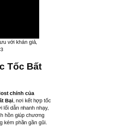
ưu với khán giả,
#3
c Tốc Bất
ost chính của
t Bại
, nơi kết hợp tốc
i lối dẫn nhanh nhạy,
inh hồn giúp chương
ng kém phần gần gũi.