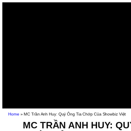
Home
»
MC Trần Anh Huy: Quý Ông Tia Chớp Của Showbiz Việt
MC TRẦN ANH HUY: QU