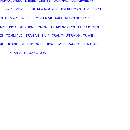
FASHION WEEK
DIESEL
DISNEY
DON HAU
DONJEWELRY
HDXV
IVY PH
JENNIFER NGUYEN
KIM PHUONG
LIKE JENNIE
NNEL
MARC JACOBS
MISTER VIETNAM
MORNING DRIP
DEL
PHO LONG DEN
PHONG TRA KHONG TEN
POLO HUYNH
ES
TOMMY LE
TRAN ANH HUY
TRAN THU TRANG
TU ANH
VIET HOANG
VIET MOON FESTIVAL
WILL FRANCO
XUAN LAN
XUAN VIET HOANG DON