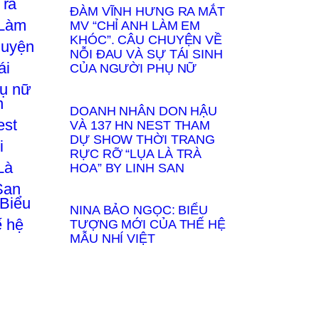
ĐÀM VĨNH HƯNG RA MẮT
MV “CHỈ ANH LÀM EM
KHÓC”. CÂU CHUYỆN VỀ
NỖI ĐAU VÀ SỰ TÁI SINH
CỦA NGƯỜI PHỤ NỮ
DOANH NHÂN DON HẬU
VÀ 137 HN NEST THAM
DỰ SHOW THỜI TRANG
RỰC RỠ “LỤA LÀ TRÀ
HOA” BY LINH SAN
NINA BẢO NGỌC: BIỂU
TƯỢNG MỚI CỦA THẾ HỆ
MẪU NHÍ VIỆT