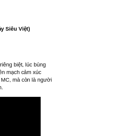
 Siêu Việt)
iêng biệt, lúc bùng
 nên mạch cảm xúc
à MC, mà còn là người
h.