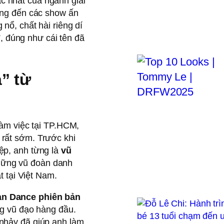
 nhất của ngành giải
động đến các show ấn
nổ, chất hài riêng dí
”, đúng như cái tên đã
” từ
làm việc tại TP.HCM,
rất sớm. Trước khi
ệp, anh từng là
vũ
những vũ đoàn danh
t tại Việt Nam.
an Dance phiên bản
ng vũ đạo hàng đầu.
nhảy đã giúp anh làm