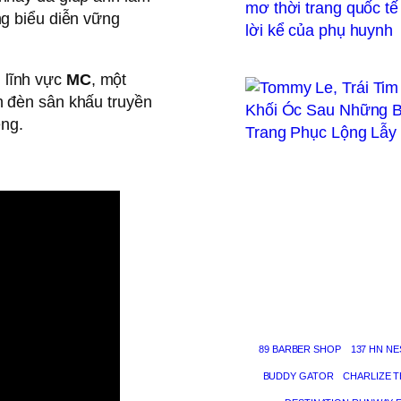
ng biểu diễn vững
 lĩnh vực
MC
, một
h đèn sân khấu truyền
êng.
89 BARBER SHOP
137 HN NE
BUDDY GATOR
CHARLIZE 