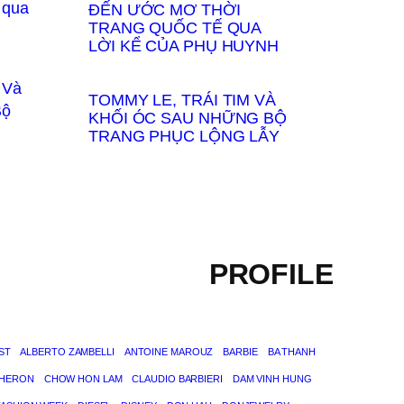
ĐẾN ƯỚC MƠ THỜI
TRANG QUỐC TẾ QUA
LỜI KỂ CỦA PHỤ HUYNH
TOMMY LE, TRÁI TIM VÀ
KHỐI ÓC SAU NHỮNG BỘ
TRANG PHỤC LỘNG LẪY
PROFILE
ST
ALBERTO ZAMBELLI
ANTOINE MAROUZ
BARBIE
BA THANH
THERON
CHOW HON LAM
CLAUDIO BARBIERI
DAM VINH HUNG