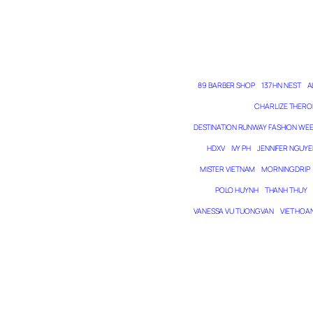
89 BARBER SHOP
137 HN NEST
A
CHARLIZE THERO
DESTINATION RUNWAY FASHION WE
HDXV
IVY PH
JENNIFER NGUYE
MISTER VIETNAM
MORNING DRIP
POLO HUYNH
THANH THUY
VANESSA VU TUONG VAN
VIET HOA