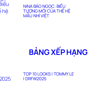
NINA BẢO NGỌC: BIỂU
TƯỢNG MỚI CỦA THẾ HỆ
MẪU NHÍ VIỆT
BẢNG XẾP HẠNG
TOP 10 LOOKS | TOMMY LE
| DRFW2025