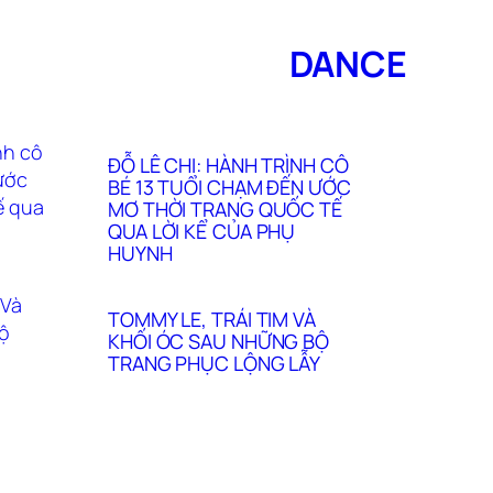
DANCE
ĐỖ LÊ CHI: HÀNH TRÌNH CÔ
BÉ 13 TUỔI CHẠM ĐẾN ƯỚC
MƠ THỜI TRANG QUỐC TẾ
QUA LỜI KỂ CỦA PHỤ
HUYNH
TOMMY LE, TRÁI TIM VÀ
KHỐI ÓC SAU NHỮNG BỘ
TRANG PHỤC LỘNG LẪY