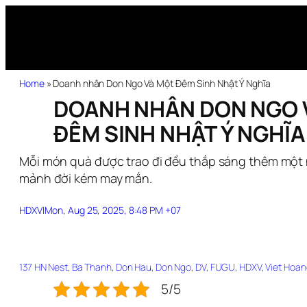
Home
»
Doanh nhân Don Ngo Và Một Đêm Sinh Nhật Ý Nghĩa
DOANH NHÂN DON NGO 
ĐÊM SINH NHẬT Ý NGHĨA
Mỗi món quà được trao đi đều thắp sáng thêm một
mảnh đời kém may mắn.
HDXV
|
Mon, Aug 25, 2025, 8:48 PM +07
137 HN Nest
, 
Ba Thanh
, 
Don Hau
, 
Don Ngo
, 
DV
, 
FUGU
, 
HDXV
, 
Viet Hoan
5/5