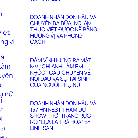
DOANH NHÂN DON HẬU VÀ
CHUYỆN BA BỮA, NƠI ẨM
THỰC VIỆT ĐƯỢC KỂ BẰNG
HƯƠNG VỊ VÀ PHONG
CÁCH
ĐÀM VĨNH HƯNG RA MẮT
MV “CHỈ ANH LÀM EM
KHÓC”. CÂU CHUYỆN VỀ
NỖI ĐAU VÀ SỰ TÁI SINH
CỦA NGƯỜI PHỤ NỮ
DOANH NHÂN DON HẬU VÀ
137 HN NEST THAM DỰ
SHOW THỜI TRANG RỰC
RỠ “LỤA LÀ TRÀ HOA” BY
LINH SAN