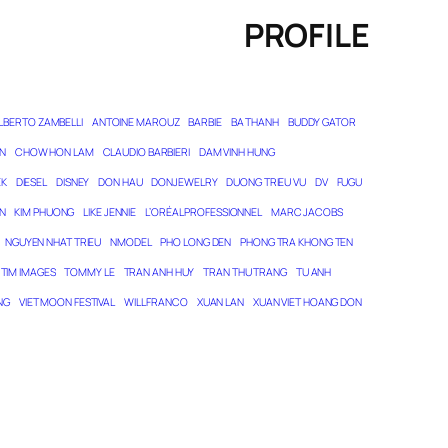
PROFILE
LBERTO ZAMBELLI
ANTOINE MAROUZ
BARBIE
BA THANH
BUDDY GATOR
N
CHOW HON LAM
CLAUDIO BARBIERI
DAM VINH HUNG
EK
DIESEL
DISNEY
DON HAU
DONJEWELRY
DUONG TRIEU VU
DV
FUGU
N
KIM PHUONG
LIKE JENNIE
L’ORÉAL PROFESSIONNEL
MARC JACOBS
NGUYEN NHAT TRIEU
NMODEL
PHO LONG DEN
PHONG TRA KHONG TEN
TIM IMAGES
TOMMY LE
TRAN ANH HUY
TRAN THU TRANG
TU ANH
NG
VIET MOON FESTIVAL
WILL FRANCO
XUAN LAN
XUAN VIET HOANG DON