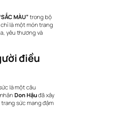
 “SẮC MÀU”
trong bộ
 chỉ là một món trang
ia, yêu thương và
ười điều
 sức là một câu
h nhân
Don Hậu
đã xây
u trang sức mang đậm