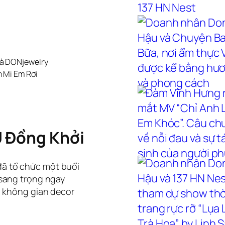
hà DONjewelry
 Mi Em Rơi
U Đồng Khởi
ã tổ chức một buổi
 sang trọng ngay
g không gian decor