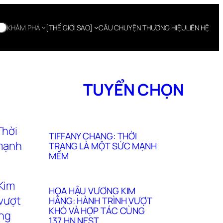
KHÁM PHÁ
[THẾ GIỚI SAO]
CÂU CHUYỆN THƯƠNG HIỆU
LIÊN HỆ
TUYỂN CHỌN
TIFFANY CHANG: THỜI
TRANG LÀ MỘT SỨC MẠNH
MỀM
HOA HẬU VƯƠNG KIM
HẰNG: HÀNH TRÌNH VƯỢT
KHÓ VÀ HỢP TÁC CÙNG
137 HN NEST