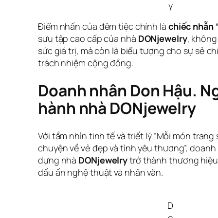
y
Điểm nhấn của đêm tiệc chính là
chiếc nhẫn
sưu tập cao cấp của nhà
DONjewelry
, không
sức giá trị, mà còn là biểu tượng cho sự sẻ ch
trách nhiệm cộng đồng.
Doanh nhân Don Hậu. Ng
hành nhà DONjewelry
Với tầm nhìn tinh tế và triết lý “Mỗi món trang
chuyện về vẻ đẹp và tình yêu thương”, doan
dựng nhà
DONjewelry
trở thành thương hiệ
dấu ấn nghệ thuật và nhân văn.
D
o