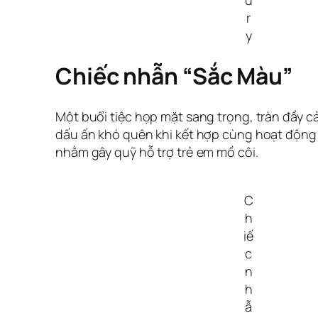
r
y
Chiếc nhẫn “Sắc Màu”
Một buổi tiệc họp mặt sang trọng, tràn đầy c
dấu ấn khó quên khi kết hợp cùng hoạt động 
nhằm gây quỹ hỗ trợ trẻ em mồ côi.
C
h
iế
c
n
h
ẫ