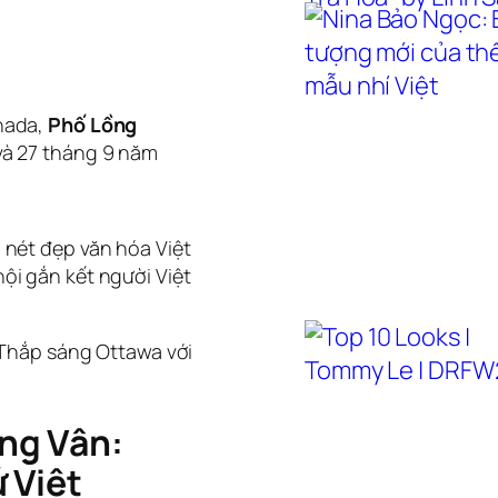
anada,
Phố Lồng
và 27 tháng 9 năm
 nét đẹp văn hóa Việt
ội gắn kết người Việt
/ Thắp sáng Ottawa với
ng Vân:
 Việt