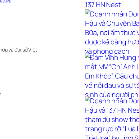
estival
óa và đại sứ Việt
n