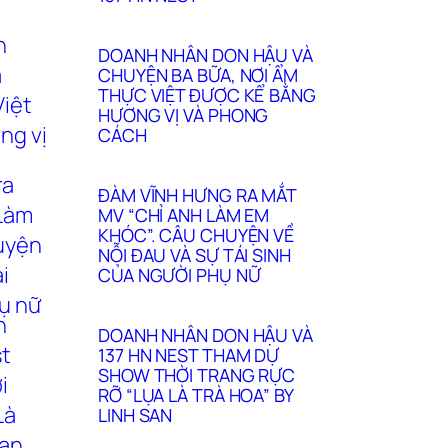
DOANH NHÂN DON HẬU VÀ
CHUYỆN BA BỮA, NƠI ẨM
THỰC VIỆT ĐƯỢC KỂ BẰNG
HƯƠNG VỊ VÀ PHONG
CÁCH
ĐÀM VĨNH HƯNG RA MẮT
MV “CHỈ ANH LÀM EM
KHÓC”. CÂU CHUYỆN VỀ
NỖI ĐAU VÀ SỰ TÁI SINH
CỦA NGƯỜI PHỤ NỮ
DOANH NHÂN DON HẬU VÀ
137 HN NEST THAM DỰ
SHOW THỜI TRANG RỰC
RỠ “LỤA LÀ TRÀ HOA” BY
LINH SAN