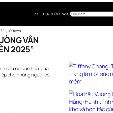
SEARCH
PHÙ THỦY THỜI TRANG
5” tại Ottawa
TƯỜNG VÂN
ÈN 2025”
h cầu nối văn hóa giữa
ghiệp cho những người có