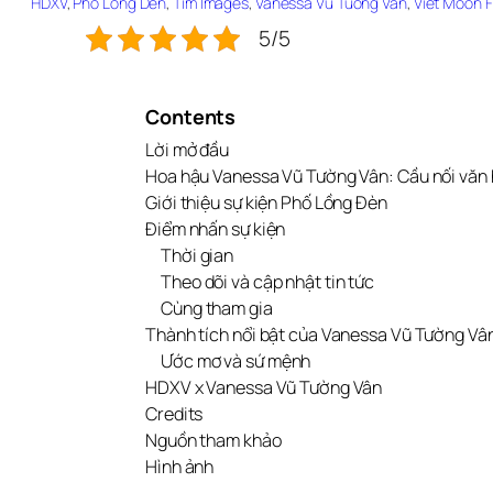
HDXV
, 
Pho Long Den
, 
Tim Images
, 
Vanessa Vu Tuong Van
, 
Viet Moon F
5/5
Contents
Lời mở đầu
Hoa hậu Vanessa Vũ Tường Vân: Cầu nối văn h
Giới thiệu sự kiện Phố Lồng Đèn
Điểm nhấn sự kiện
Thời gian
Theo dõi và cập nhật tin tức
Cùng tham gia
Thành tích nổi bật của Vanessa Vũ Tường Vâ
Ước mơ và sứ mệnh
HDXV x Vanessa Vũ Tường Vân
Credits
Nguồn tham khảo
Hình ảnh