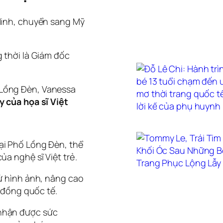
 Minh, chuyển sang Mỹ
g thời là Giám đốc
 Lồng Đèn, Vanessa
y của họa sĩ Việt
ại Phố Lồng Đèn, thể
ủa nghệ sĩ Việt trẻ.
sứ hình ảnh, nâng cao
g đồng quốc tế.
m nhận được sức