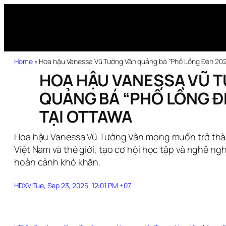
Home
»
Hoa hậu Vanessa Vũ Tường Vân quảng bá “Phố Lồng Đèn 202
HOA HẬU VANESSA VŨ 
QUẢNG BÁ “PHỐ LỒNG Đ
TẠI OTTAWA
Hoa hậu Vanessa Vũ Tường Vân mong muốn trở thàn
Việt Nam và thế giới, tạo cơ hội học tập và nghề n
hoàn cảnh khó khăn.
HDXV
|
Tue, Sep 23, 2025, 12:01 PM +07