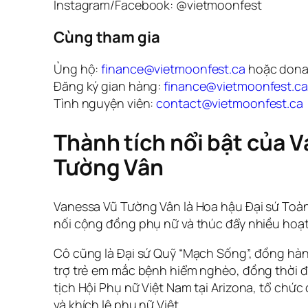
Instagram/Facebook: @vietmoonfest
Cùng tham gia
Ủng hộ:
finance@vietmoonfest.ca
hoặc donat
Đăng ký gian hàng:
finance@vietmoonfest.ca
Tình nguyện viên:
contact@vietmoonfest.ca
Thành tích nổi bật của 
Tường Vân
Vanessa Vũ Tường Vân là Hoa hậu Đại sứ Toàn
nối cộng đồng phụ nữ và thúc đẩy nhiều hoạt
Cô cũng là Đại sứ Quỹ “Mạch Sống”, đồng hà
trợ trẻ em mắc bệnh hiểm nghèo, đồng thời đ
tịch Hội Phụ nữ Việt Nam tại Arizona, tổ chức
và khích lệ phụ nữ Việt.