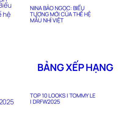
NINA BẢO NGỌC: BIỂU
TƯỢNG MỚI CỦA THẾ HỆ
MẪU NHÍ VIỆT
BẢNG XẾP HẠNG
TOP 10 LOOKS | TOMMY LE
| DRFW2025