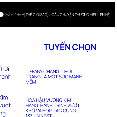
KHÁM PHÁ
[THẾ GIỚI SAO]
CÂU CHUYỆN THƯƠNG HIỆU
LIÊN HỆ
TUYỂN CHỌN
TIFFANY CHANG: THỜI
TRANG LÀ MỘT SỨC MẠNH
MỀM
HOA HẬU VƯƠNG KIM
HẰNG: HÀNH TRÌNH VƯỢT
KHÓ VÀ HỢP TÁC CÙNG
137 HN NEST