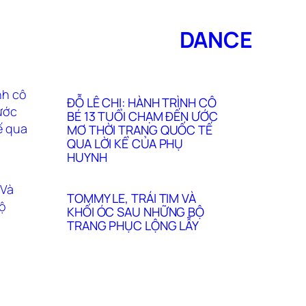
DANCE
ĐỖ LÊ CHI: HÀNH TRÌNH CÔ
BÉ 13 TUỔI CHẠM ĐẾN ƯỚC
MƠ THỜI TRANG QUỐC TẾ
QUA LỜI KỂ CỦA PHỤ
HUYNH
TOMMY LE, TRÁI TIM VÀ
KHỐI ÓC SAU NHỮNG BỘ
TRANG PHỤC LỘNG LẪY