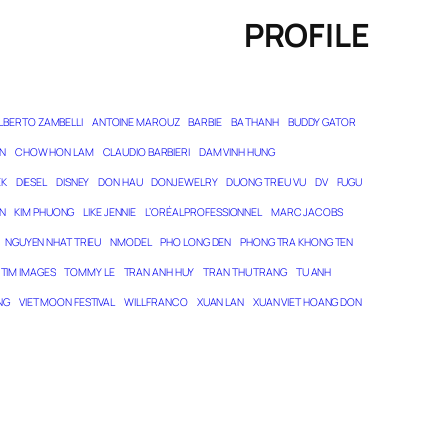
PROFILE
LBERTO ZAMBELLI
ANTOINE MAROUZ
BARBIE
BA THANH
BUDDY GATOR
N
CHOW HON LAM
CLAUDIO BARBIERI
DAM VINH HUNG
EK
DIESEL
DISNEY
DON HAU
DONJEWELRY
DUONG TRIEU VU
DV
FUGU
N
KIM PHUONG
LIKE JENNIE
L’ORÉAL PROFESSIONNEL
MARC JACOBS
NGUYEN NHAT TRIEU
NMODEL
PHO LONG DEN
PHONG TRA KHONG TEN
TIM IMAGES
TOMMY LE
TRAN ANH HUY
TRAN THU TRANG
TU ANH
NG
VIET MOON FESTIVAL
WILL FRANCO
XUAN LAN
XUAN VIET HOANG DON