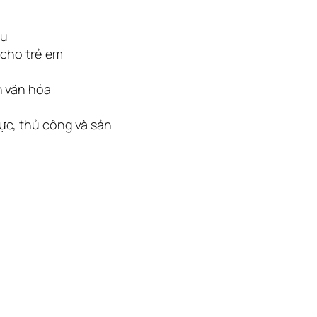
hu
 cho trẻ em
n văn hóa
ực, thủ công và sản