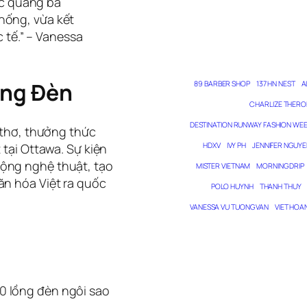
ệc quảng bá
thống, vừa kết
 tế.” – Vanessa
ồng Đèn
89 BARBER SHOP
137 HN NEST
A
CHARLIZE THERO
DESTINATION RUNWAY FASHION WE
i thơ, thưởng thức
 tại Ottawa. Sự kiện
HDXV
IVY PH
JENNIFER NGUYE
động nghệ thuật, tạo
MISTER VIETNAM
MORNING DRIP
ăn hóa Việt ra quốc
POLO HUYNH
THANH THUY
VANESSA VU TUONG VAN
VIET HOA
0 lồng đèn ngôi sao