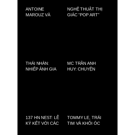
ANTOINE
NGHỆ THUẬT THỊ
MAROUZ VÀ
GIÁC “POP ART”
SAVOIR-FAIRE
CỦA JÉRÔME
SAIGON: VẺ ĐẸP
PESCHARD
PHÁP ĐƯỢC TÁI
HIỆN TẠI SÀI GÒN
THÁI NHÀN:
MC TRẦN ANH
NHIẾP ẢNH GIA
HUY: CHUYỆN
HUYỀN THOẠI &
NHÀ CHƯA TỎ
VẺ ĐẸP VIỆT
MÙA 2 – NƠI
VƯỢT THỜI GIAN
NHỮNG TÂM SỰ
GIA ĐÌNH ĐƯỢC
CẤT LỜI
137 HN NEST: LỄ
TOMMY LE, TRÁI
KÝ KẾT VỚI CÁC
TIM VÀ KHỐI ÓC
ĐẠI SỨ VÀ CÔNG
SAU NHỮNG BỘ
BỐ CHIẾN LƯỢC
TRANG PHỤC