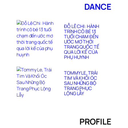
DANCE
ĐỖ LÊ CHI: HÀNH
TRÌNH CÔ BÉ 13
TUỔI CHẠM ĐẾN
ƯỚC MƠ THỜI
TRANG QUỐC TẾ
QUA LỜI KỂ CỦA
PHỤ HUYNH
TOMMY LE, TRÁI
TIM VÀ KHỐI ÓC
SAU NHỮNG BỘ
TRANG PHỤC
LỘNG LẪY
PROFILE