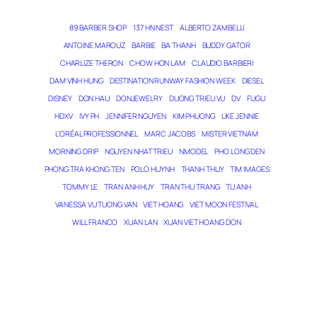
89 BARBER SHOP
137 HN NEST
ALBERTO ZAMBELLI
ANTOINE MAROUZ
BARBIE
BA THANH
BUDDY GATOR
CHARLIZE THERON
CHOW HON LAM
CLAUDIO BARBIERI
DAM VINH HUNG
DESTINATION RUNWAY FASHION WEEK
DIESEL
DISNEY
DON HAU
DONJEWELRY
DUONG TRIEU VU
DV
FUGU
HDXV
IVY PH
JENNIFER NGUYEN
KIM PHUONG
LIKE JENNIE
L’ORÉAL PROFESSIONNEL
MARC JACOBS
MISTER VIETNAM
MORNING DRIP
NGUYEN NHAT TRIEU
NMODEL
PHO LONG DEN
PHONG TRA KHONG TEN
POLO HUYNH
THANH THUY
TIM IMAGES
TOMMY LE
TRAN ANH HUY
TRAN THU TRANG
TU ANH
VANESSA VU TUONG VAN
VIET HOANG
VIET MOON FESTIVAL
WILL FRANCO
XUAN LAN
XUAN VIET HOANG DON
PHÙ THỦY GIẤC MƠ