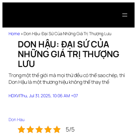
Home
»
Don Hậu: Đại Sứ Của Những Giá Trị Thượng Lưu
DON HẬU: ĐẠI SỨ CỦA
NHỮNG GIÁ TRỊ THƯỢNG
LƯU
Trong một thế giới mà mọi thứ đều có thể sao chép, thì
Don Hậu là một thương hiệu không thể thay thế
HDXV
|
Thu, Jul 31, 2025, 10:06 AM +07
Don Hau
5/5