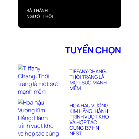
BÁ THÀNH:
NGƯỜI THỔI
HỒN CHO
BARTENDER VÀ
NHỮNG CA KHÚC
CHÂN THÀNH TỪ
TRÁI TIM
TUYỂN CHỌN
TIFFANY CHANG:
THỜI TRANG LÀ
MỘT SỨC MẠNH
MỀM
HOA HẬU VƯƠNG
KIM HẰNG: HÀNH
TRÌNH VƯỢT KHÓ
VÀ HỢP TÁC
CÙNG 137 HN
NEST