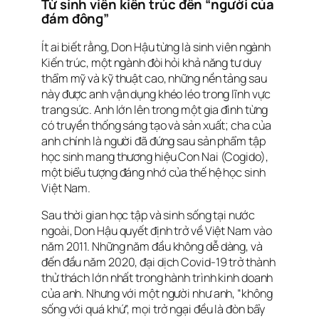
Từ sinh viên kiến trúc đến “người của
đám đông”
Ít ai biết rằng, Don Hậu từng là sinh viên ngành
Kiến trúc, một ngành đòi hỏi khả năng tư duy
thẩm mỹ và kỹ thuật cao, những nền tảng sau
này được anh vận dụng khéo léo trong lĩnh vực
trang sức. Anh lớn lên trong một gia đình từng
có truyền thống sáng tạo và sản xuất; cha của
anh chính là người đã đứng sau sản phẩm tập
học sinh mang thương hiệu Con Nai (Cogido),
một biểu tượng đáng nhớ của thế hệ học sinh
Việt Nam.
Sau thời gian học tập và sinh sống tại nước
ngoài, Don Hậu quyết định trở về Việt Nam vào
năm 2011. Những năm đầu không dễ dàng, và
đến đầu năm 2020, đại dịch Covid-19 trở thành
thử thách lớn nhất trong hành trình kinh doanh
của anh. Nhưng với một người như anh, “không
sống với quá khứ”, mọi trở ngại đều là đòn bẩy