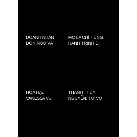
PHÁT TRIỂN MỚI
LỘNG LẪY
DOANH NHÂN
MC LA CHÍ HÙNG:
DON NGO VÀ
HÀNH TRÌNH ĐI
MỘT ĐÊM SINH
TÌM MẸ VÀ TÌM
NHẬT Ý NGHĨA
CHÍNH MÌNH
HOA HẬU
THANH THÙY
VANESSA VŨ
NGUYỄN: TỪ VÕ
TƯỜNG VÂN
ĐƯỜNG ĐẾN SÀN
QUẢNG BÁ “PHỐ
CATWALK. CHÂN
LỒNG ĐÈN 2025”
DUNG MỘT “NEW
TẠI OTTAWA
FACE” THUẦN Á
TRIỂN VỌNG