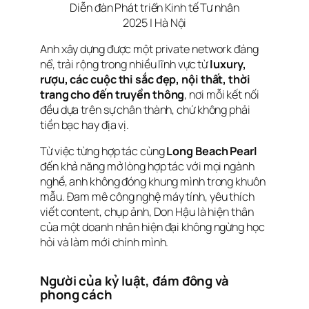
Diễn đàn Phát triển Kinh tế Tư nhân
2025 | Hà Nội
Anh xây dựng được một private network đáng
nể, trải rộng trong nhiều lĩnh vực từ
luxury,
rượu, các cuộc thi sắc đẹp, nội thất, thời
trang cho đến truyền thông
, nơi mỗi kết nối
đều dựa trên sự chân thành, chứ không phải
tiền bạc hay địa vị.
Từ việc từng hợp tác cùng
Long Beach Pearl
đến khả năng mở lòng hợp tác với mọi ngành
nghề, anh không đóng khung mình trong khuôn
mẫu. Đam mê công nghệ máy tính, yêu thích
viết content, chụp ảnh, Don Hậu là hiện thân
của một doanh nhân hiện đại không ngừng học
hỏi và làm mới chính mình.
Người của kỷ luật, đám đông và
phong cách