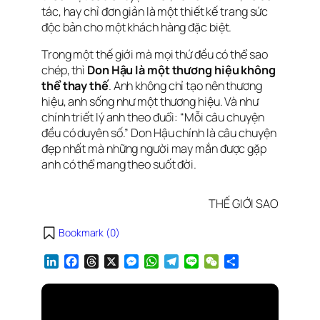
tác, hay chỉ đơn giản là một thiết kế trang sức
độc bản cho một khách hàng đặc biệt.
Trong một thế giới mà mọi thứ đều có thể sao
chép, thì
Don Hậu là một thương hiệu không
thể thay thế
. Anh không chỉ tạo nên thương
hiệu, anh sống như một thương hiệu. Và như
chính triết lý anh theo đuổi:
“Mỗi câu chuyện
đều có duyên số.”
Don Hậu chính là câu chuyện
đẹp nhất mà những người may mắn được gặp
anh có thể mang theo suốt đời.
THẾ GIỚI SAO
Bookmark (
0
)
L
F
T
X
M
W
T
L
W
S
i
a
h
e
h
e
i
e
h
n
c
r
s
a
l
n
C
a
k
e
e
s
t
e
e
h
r
e
b
a
e
s
g
a
e