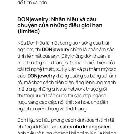
để tiến xa hơn.
DONjewelry: Nhân hiệu và câu
chuyện của những điều giới hạn
(limited)
Nếu Don Hậu là một bản giao hưởng của trải
nghiệm, thì
DONjewelry
chính là phần âm sắc
tinh tế nhất của anh. Đây không đơn thuần là
một thương hiệu trang sức, mà là biểu hiện của
cái tôi nghệ thuật, sự kỷ luật và gu thẩm mỹ cao
cấp.
DONjewelry
không quảng bá bằng sự rầm
rộ, mà chọn cách hiện diện lặng lẽ nhưng mạnh
mẽ trong những private network thuộc giới
thượng lưu: từ các cuộc thi sắc đẹp, ngành
rượu vang cao cấp, nội thất xa hoa, cho đến
ngành truyền thông và thời trang.
Don Hậu sở hữu phong cách kinh doanh tinh tế
như người Đài Loan
, sales như không sales
.
Anh hiểu rõ từng khoảnh khắc tâm lý của khách