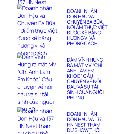
DOANH NHÂN
DON HẬU VÀ
CHUYỆN BA BỮA,
NƠI ẨM THỰC VIỆT
ĐƯỢC KỂ BẰNG
HƯƠNG VỊ VÀ
PHONG CÁCH
ĐÀM VĨNH HƯNG
RA MẮT MV “CHỈ
ANH LÀM EM
KHÓC”. CÂU
CHUYỆN VỀ NỖI
ĐAU VÀ SỰ TÁI
SINH CỦA NGƯỜI
PHỤ NỮ
DOANH NHÂN
DON HẬU VÀ 137
HN NEST THAM
DỰ SHOW THỜI