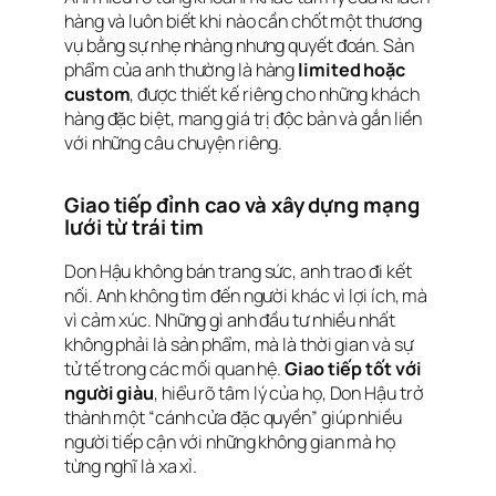
hàng và luôn biết khi nào cần chốt một thương
vụ bằng sự nhẹ nhàng nhưng quyết đoán. Sản
phẩm của anh thường là hàng
limited hoặc
custom
, được thiết kế riêng cho những khách
hàng đặc biệt, mang giá trị độc bản và gắn liền
với những câu chuyện riêng.
Giao tiếp đỉnh cao và xây dựng mạng
lưới từ trái tim
Don Hậu không bán trang sức, anh trao đi kết
nối. Anh không tìm đến người khác vì lợi ích, mà
vì cảm xúc. Những gì anh đầu tư nhiều nhất
không phải là sản phẩm, mà là thời gian và sự
tử tế trong các mối quan hệ.
Giao tiếp tốt với
người giàu
, hiểu rõ tâm lý của họ, Don Hậu trở
thành một “cánh cửa đặc quyền” giúp nhiều
người tiếp cận với những không gian mà họ
từng nghĩ là xa xỉ.