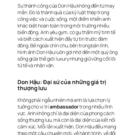
Sự thành công của Don Hậu không đến từ may
mắn. Đó là thành quả của kỷ luật thép trong
công việc và cuộc sống, một điểm khiến anh
khác biệt hoàn toàn trong môi trường nhiều
biến động. Anh yêu gym, có gu thẩm mỹ tinh tế
và biết cách xuất hiện đầy tự tin trước đám
đông. Bề ngoài chỉn chu, bên trong bản lĩnh,
hình ảnh Don Hậu luôn gợi nhớ đến một quý ông
sống giữa thế giới luxury nhưng giữ vững cốt lõi
tử tế và nhân văn.
Don Hậu: Đại sứ của những giá trị
thượng lưu
Không phải ngẫu nhiên mà anh là lựa chọn lý
tưởng cho vị trí
ambassador
trong nhiều lĩnh
vực. Anh không chỉ là đại diện của phong cách
sống thượng lưu, mà còn là đại diện của kết nối
cảm xúc. Mỗi lần xuất hiện, Don Hậu đều mang
theo một câu chuyện mới, về hành trình, về đối