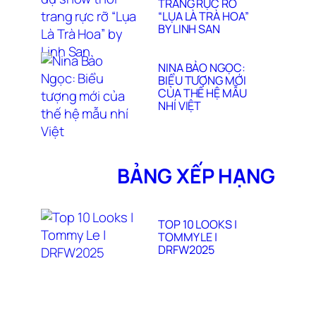
TRANG RỰC RỠ
“LỤA LÀ TRÀ HOA”
BY LINH SAN
NINA BẢO NGỌC:
BIỂU TƯỢNG MỚI
CỦA THẾ HỆ MẪU
NHÍ VIỆT
BẢNG XẾP HẠNG
TOP 10 LOOKS |
TOMMY LE |
DRFW2025