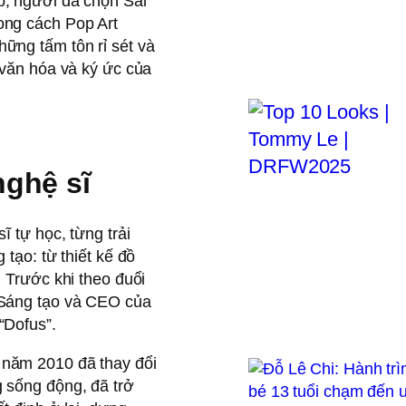
p, người đã chọn Sài
ong cách Pop Art
ững tấm tôn rỉ sét và
 văn hóa và ký ức của
nghệ sĩ
ĩ tự học, từng trải
tạo: từ thiết kế đồ
 Trước khi theo đuổi
 Sáng tạo và CEO của
“Dofus”.
 năm 2010 đã thay đổi
 sống động, đã trở