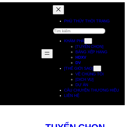
PHÙ THỦY THỜI TRANG
SEARCH
KHÁM PHÁ
[TUYỂN CHỌN]
BẢNG XẾP HẠNG
HDXV
DV
[THẾ GIỚI SAO]
VỀ CHÚNG TÔI
[DỊCH VỤ]
DỰ ÁN
CÂU CHUYỆN THƯƠNG HIỆU
LIÊN HỆ