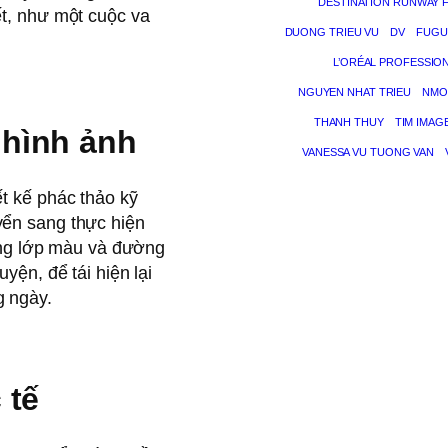
DESTINATION RUNWAY 
ết, như một cuộc va
DUONG TRIEU VU
DV
FUGU
L’ORÉAL PROFESSIO
NGUYEN NHAT TRIEU
NMO
THANH THUY
TIM IMAG
 hình ảnh
VANESSA VU TUONG VAN
ết kế phác thảo kỹ
yển sang thực hiện
từng lớp màu và đường
yện, để tái hiện lại
g ngày.
 tế