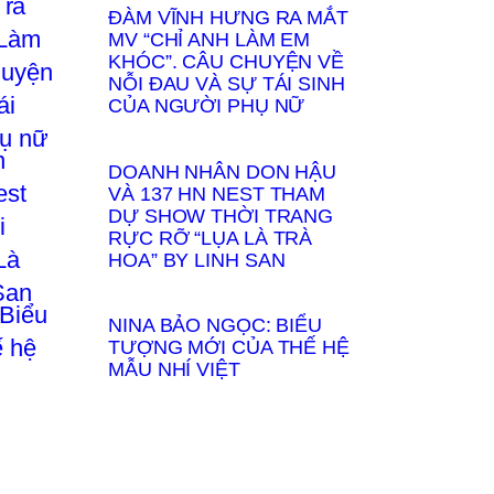
ĐÀM VĨNH HƯNG RA MẮT
MV “CHỈ ANH LÀM EM
KHÓC”. CÂU CHUYỆN VỀ
NỖI ĐAU VÀ SỰ TÁI SINH
CỦA NGƯỜI PHỤ NỮ
DOANH NHÂN DON HẬU
VÀ 137 HN NEST THAM
DỰ SHOW THỜI TRANG
RỰC RỠ “LỤA LÀ TRÀ
HOA” BY LINH SAN
NINA BẢO NGỌC: BIỂU
TƯỢNG MỚI CỦA THẾ HỆ
MẪU NHÍ VIỆT