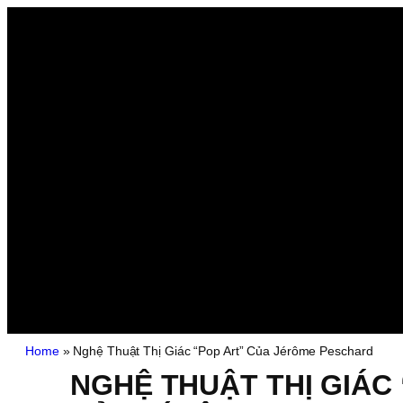
Home
»
Nghệ Thuật Thị Giác “Pop Art” Của Jérôme Peschard
NGHỆ THUẬT THỊ GIÁC