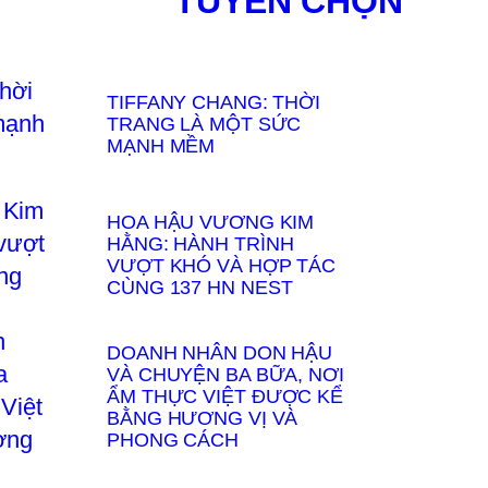
TUYỂN CHỌN
TIFFANY CHANG: THỜI
TRANG LÀ MỘT SỨC
MẠNH MỀM
HOA HẬU VƯƠNG KIM
HẰNG: HÀNH TRÌNH
VƯỢT KHÓ VÀ HỢP TÁC
CÙNG 137 HN NEST
DOANH NHÂN DON HẬU
VÀ CHUYỆN BA BỮA, NƠI
ẨM THỰC VIỆT ĐƯỢC KỂ
BẰNG HƯƠNG VỊ VÀ
PHONG CÁCH