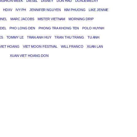
FASHION WEEK
DIESEL
DISNEY
DON HAU
DONJEWELRY
HDXV
IVY PH
JENNIFER NGUYEN
KIM PHUONG
LIKE JENNIE
NNEL
MARC JACOBS
MISTER VIETNAM
MORNING DRIP
DEL
PHO LONG DEN
PHONG TRA KHONG TEN
POLO HUYNH
ES
TOMMY LE
TRAN ANH HUY
TRAN THU TRANG
TU ANH
VIET HOANG
VIET MOON FESTIVAL
WILL FRANCO
XUAN LAN
XUAN VIET HOANG DON