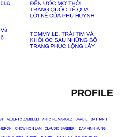
ĐẾN ƯỚC MƠ THỜI
TRANG QUỐC TẾ QUA
LỜI KỂ CỦA PHỤ HUYNH
TOMMY LE, TRÁI TIM VÀ
KHỐI ÓC SAU NHỮNG BỘ
TRANG PHỤC LỘNG LẪY
PROFILE
ST
ALBERTO ZAMBELLI
ANTOINE MAROUZ
BARBIE
BA THANH
THERON
CHOW HON LAM
CLAUDIO BARBIERI
DAM VINH HUNG