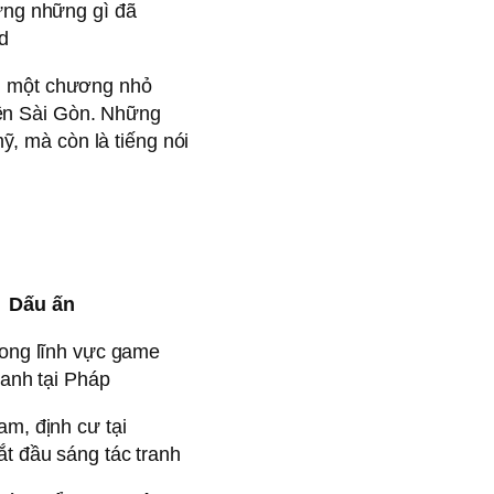
ựng những gì đã
d
c, một chương nhỏ
tên Sài Gòn. Những
, mà còn là tiếng nói
Dấu ấn
rong lĩnh vực game
ranh tại Pháp
am, định cư tại
t đầu sáng tác tranh