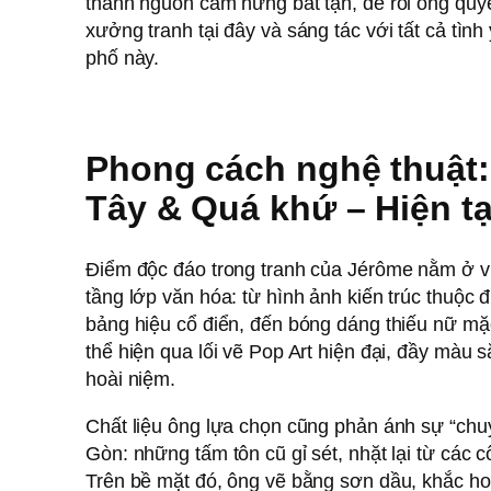
thành nguồn cảm hứng bất tận, để rồi ông quyế
xưởng tranh tại đây và sáng tác với tất cả tìn
phố này.
Phong cách nghệ thuật:
Tây & Quá khứ – Hiện tạ
Điểm độc đáo trong tranh của Jérôme nằm ở v
tầng lớp văn hóa: từ hình ảnh kiến trúc thuộc đ
bảng hiệu cổ điển, đến bóng dáng thiếu nữ mặ
thể hiện qua lối vẽ Pop Art hiện đại, đầy mà
hoài niệm.
Chất liệu ông lựa chọn cũng phản ánh sự “chu
Gòn: những tấm tôn cũ gỉ sét, nhặt lại từ các 
Trên bề mặt đó, ông vẽ bằng sơn dầu, khắc hoạ