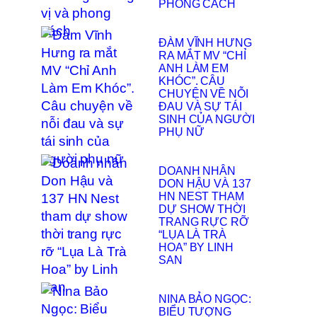
PHONG CÁCH
ĐÀM VĨNH HƯNG
RA MẮT MV “CHỈ
ANH LÀM EM
KHÓC”. CÂU
CHUYỆN VỀ NỖI
ĐAU VÀ SỰ TÁI
SINH CỦA NGƯỜI
PHỤ NỮ
DOANH NHÂN
DON HẬU VÀ 137
HN NEST THAM
DỰ SHOW THỜI
TRANG RỰC RỠ
“LỤA LÀ TRÀ
HOA” BY LINH
SAN
NINA BẢO NGỌC:
BIỂU TƯỢNG