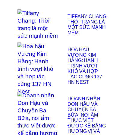
TIFFANY CHANG:
THỜI TRANG LÀ
MỘT SỨC MẠNH
MỀM
HOA HẬU
VƯƠNG KIM
HẰNG: HÀNH
TRÌNH VƯỢT
KHÓ VÀ HỢP
TÁC CÙNG 137
HN NEST
DOANH NHÂN
DON HẬU VÀ
CHUYỆN BA
BỮA, NƠI ẨM
THỰC VIỆT
ĐƯỢC KỂ BẰNG
HƯƠNG VỊ VÀ