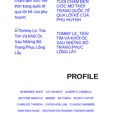
TUỔI CHẠM ĐẾN
ƯỚC MƠ THỜI
TRANG QUỐC TẾ
QUA LỜI KỂ CỦA
PHỤ HUYNH
TOMMY LE, TRÁI
TIM VÀ KHỐI ÓC
SAU NHỮNG BỘ
TRANG PHỤC
LỘNG LẪY
PROFILE
89 BARBER SHOP
137 HN NEST
ALBERTO ZAMBELLI
ANTOINE MAROUZ
BARBIE
BA THANH
BUDDY GATOR
CHARLIZE THERON
CHOW HON LAM
CLAUDIO BARBIERI
DAM VINH HUNG
DESTINATION RUNWAY FASHION WEEK