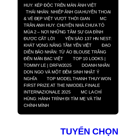
HUY: KÉP ĐỘC TRÊN MÀN ẢNH VIỆT
THÁI NHÀN: NHIẾP ẢNH GIA HUYỀN THOẠI
& VẺ ĐẸP VIỆT VƯỢT THỜI GIAN
MC
TRẦN ANH HUY: CHUYỆN NHÀ CHƯA TỎ
MÙA 2 – NƠI NHỮNG TÂM SỰ GIA ĐÌNH
ĐƯỢC CẤT LỜI
YẾN SÀO 137 HN NEST:
KHÁT VỌNG NÂNG TẦM YẾN VIỆT
ĐẠO
DIỄN BẢO NHÂN: TỪ ÁO BLOUSE TRẮNG
ĐẾN MÀN BẠC VIỆT
TOP 10 LOOKS |
TOMMY LE | DRFW2025
DOANH NHÂN
DON NGO VÀ MỘT ĐÊM SINH NHẬT Ý
NGHĨA
TOP MODEL THANH THUY WON
FIRST PRIZE AT THE NMODEL FINALE
INTERNAZIONALE 2025
MC LA CHÍ
HÙNG: HÀNH TRÌNH ĐI TÌM MẸ VÀ TÌM
CHÍNH MÌNH
TUYỂN CHỌN