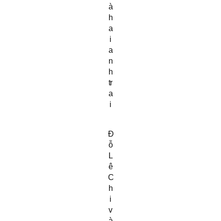
à
h
a
i
a
n
h
tr
a
i
Đ
ỗ
L
ê
C
h
i
v
à