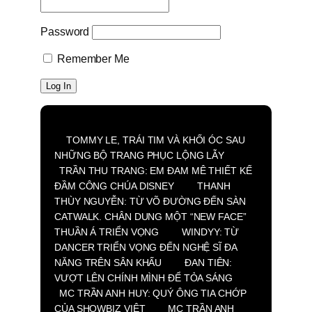
Password
Remember Me
TOMMY LE, TRÁI TIM VÀ KHỐI ÓC SAU
NHỮNG BỘ TRANG PHỤC LỘNG LẪY
TRẦN THU TRANG: EM ĐAM MÊ THIẾT KẾ
ĐẦM CÔNG CHÚA DISNEY
THANH
THÙY NGUYỄN: TỪ VÕ ĐƯỜNG ĐẾN SÀN
CATWALK. CHÂN DUNG MỘT “NEW FACE”
THUẦN Á TRIỂN VỌNG
WINDYY: TỪ
DANCER TRIỂN VỌNG ĐẾN NGHỆ SĨ ĐA
NĂNG TRÊN SÂN KHẤU
ĐAN TIÊN:
VƯỢT LÊN CHÍNH MÌNH ĐỂ TỎA SÁNG
MC TRẦN ANH HUY: QUÝ ÔNG TIA CHỚP
CỦA SHOWBIZ VIỆT
MC TRẦN ANH