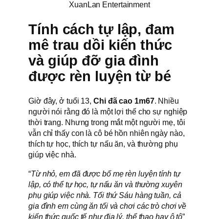
XuanLan Entertainment
Tính cách tự lập, đam
mê trau dồi kiến thức
và giúp đỡ gia đình
được rèn luyện từ bé
Giờ đây, ở tuổi 13,
Chi đã cao 1m67
. Nhiều
người nói rằng đó là một lợi thế cho sự nghiệp
thời trang. Nhưng trong mắt một người mẹ, tôi
vẫn chỉ thấy con là cô bé hồn nhiên ngày nào,
thích tự học, thích tự nấu ăn, và thường phụ
giúp việc nhà.
“
Từ nhỏ, em đã được bố mẹ rèn luyện tính tự
lập, có thể tự học, tự nấu ăn và thường xuyên
phụ giúp việc nhà. Tối thứ Sáu hàng tuần, cả
gia đình em cùng ăn tối và chơi các trò chơi về
kiến thức quốc tế như địa lý, thể thao hay ô tô
”