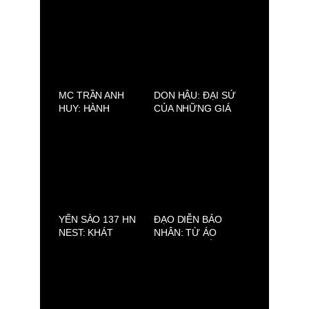
SHOWBIZ VIỆT
VIỆT
MC TRẦN ANH
DON HẬU: ĐẠI SỨ
HUY: HÀNH
CỦA NHỮNG GIÁ
TRÌNH GIEO HẠT
TRỊ THƯỢNG
THIỆN LÀNH TỪ
LƯU
ÁNH SÁNG PHẬT
PHÁP
YẾN SÀO 137 HN
ĐẠO DIỄN BẢO
NEST: KHÁT
NHÂN: TỪ ÁO
VỌNG NÂNG TẦM
BLOUSE TRẮNG
YẾN VIỆT
ĐẾN MÀN BẠC
VIỆT