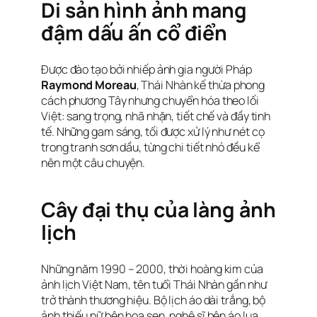
Di sản hình ảnh mang
đậm dấu ấn cổ điển
Được đào tạo bởi nhiếp ảnh gia người Pháp
Raymond Moreau
, Thái Nhàn kế thừa phong
cách phương Tây nhưng chuyển hóa theo lối
Việt: sang trọng, nhã nhặn, tiết chế và đầy tinh
tế. Những gam sáng, tối được xử lý như nét cọ
trong tranh sơn dầu, từng chi tiết nhỏ đều kể
nên một câu chuyện.
Cây đại thụ của làng ảnh
lịch
Những năm 1990 – 2000, thời hoàng kim của
ảnh lịch Việt Nam, tên tuổi Thái Nhàn gần như
trở thành thương hiệu. Bộ lịch áo dài trắng, bộ
ảnh thiếu nữ bên hoa sen, nghệ sĩ bên áo lụa…