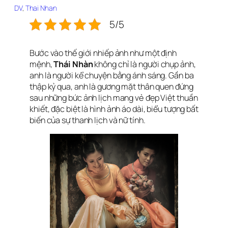
DV
, 
Thai Nhan
5/5
Bước vào thế giới nhiếp ảnh như một định
mệnh,
Thái Nhàn
không chỉ là người chụp ảnh,
anh là người kể chuyện bằng ánh sáng. Gần ba
thập kỷ qua, anh là gương mặt thân quen đứng
sau những bức ảnh lịch mang vẻ đẹp Việt thuần
khiết, đặc biệt là hình ảnh áo dài, biểu tượng bất
biến của sự thanh lịch và nữ tính.