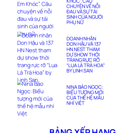
KHÓC”. CÂU
CHUYỆN VỀ NỖI
ĐAU VÀ SỰ TÁI
SINH CỦA NGƯỜI
PHỤ NỮ
DOANH NHÂN
DON HẬU VÀ 137
HN NEST THAM
DỰ SHOW THỜI
TRANG RỰC RỠ
“LỤA LÀ TRÀ HOA”
BY LINH SAN
NINA BẢO NGỌC:
BIỂU TƯỢNG MỚI
CỦA THẾ HỆ MẪU
NHÍ VIỆT
BẢNG XẾP HẠNG