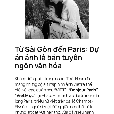
Từ Sài Gòn đến Paris: Dự
án ảnh là bản tuyên
ngôn văn hóa
Không dừng lại ở trong nước, Thái Nhàn đã
mang những bộ sưu tập hình ảnh Việt ra thế
giới với các dự án như
“VIET”
,
“Bonjour Paris”
,
“Viet Mộc”
tại Pháp. Hình ảnh áo dài trắng giữa
lòng Paris, thiếu nữ Việt trên đại lộ Champs-
Élysées, nghệ sĩ Việt đứng giữa nhà thờ cổ là
những lát cắt vừa nên thơ, vừa đầy kiêu hãnh.