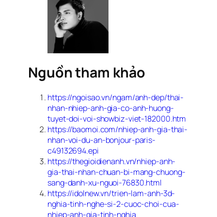
Nguồn tham khảo
https://ngoisao.vn/ngam/anh-dep/thai-
nhan-nhiep-anh-gia-co-anh-huong-
tuyet-doi-voi-showbiz-viet-182000.htm
https://baomoi.com/nhiep-anh-gia-thai-
nhan-voi-du-an-bonjour-paris-
c49132694.epi
https://thegioidienanh.vn/nhiep-anh-
gia-thai-nhan-chuan-bi-mang-chuong-
sang-danh-xu-nguoi-76830.html
https://idolnew.vn/trien-lam-anh-3d-
nghia-tinh-nghe-si-2-cuoc-choi-cua-
nhiep-anh-gia-tinh-nghia