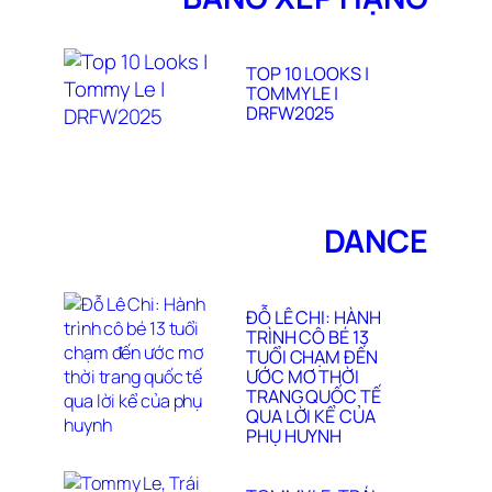
TOP 10 LOOKS |
TOMMY LE |
DRFW2025
DANCE
ĐỖ LÊ CHI: HÀNH
TRÌNH CÔ BÉ 13
TUỔI CHẠM ĐẾN
ƯỚC MƠ THỜI
TRANG QUỐC TẾ
QUA LỜI KỂ CỦA
PHỤ HUYNH