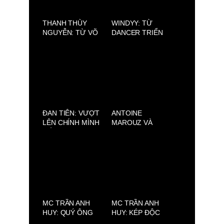
THANH THÙY
WINDYY: TỪ
NGUYỄN: TỪ VÕ
DANCER TRIỂN
ĐƯỜNG ĐẾN SÀN
VỌNG ĐẾN NGHỆ
CATWALK. CHÂN
SĨ ĐA NĂNG TRÊN
DUNG MỘT “NEW
SÂN KHẤU
FACE” THUẦN Á
TRIỂN VỌNG
ĐAN TIÊN: VƯỢT
ANTOINE
LÊN CHÍNH MÌNH
MAROUZ VÀ
ĐỂ TỎA SÁNG
SAVOIR-FAIRE
SAIGON: VẺ ĐẸP
PHÁP ĐƯỢC TÁI
HIỆN TẠI SÀI GÒN
MC TRẦN ANH
MC TRẦN ANH
HUY: QUÝ ÔNG
HUY: KÉP ĐỘC
TIA CHỚP CỦA
TRÊN MÀN ẢNH