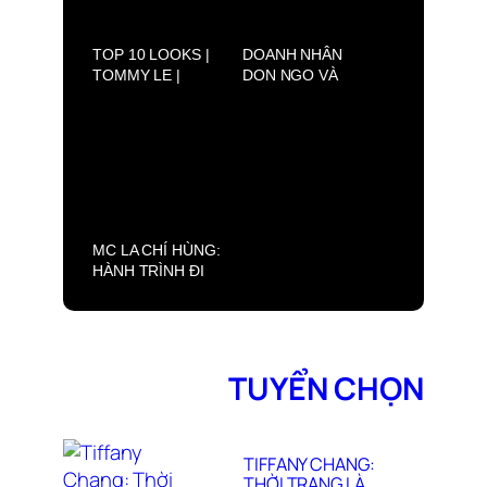
TOP 10 LOOKS |
DOANH NHÂN
TOMMY LE |
DON NGO VÀ
DRFW2025
MỘT ĐÊM SINH
NHẬT Ý NGHĨA
MC LA CHÍ HÙNG:
HÀNH TRÌNH ĐI
TÌM MẸ VÀ TÌM
CHÍNH MÌNH
TUYỂN CHỌN
TIFFANY CHANG:
THỜI TRANG LÀ