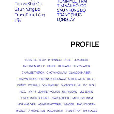
TOMMY LE, TRÁI
TIM VÀ KHỐI ÓC
SAU NHỮNG BỘ
TRANG PHỤC
LỘNG LẪY
PROFILE
89 BARBER SHOP
137 HN NEST
ALBERTO ZAMBELLI
ANTOINE MAROUZ
BARBIE
BA THANH
BUDDY GATOR
CHARLIZE THERON
CHOW HON LAM
CLAUDIO BARBIERI
DAM VINH HUNG
DESTINATION RUNWAY FASHION WEEK
DIESEL
DISNEY
DON HAU
DONJEWELRY
DUONG TRIEU VU
DV
FUGU
HDXV
IVY PH
JENNIFER NGUYEN
KIM PHUONG
LIKE JENNIE
L’ORÉAL PROFESSIONNEL
MARC JACOBS
MISTER VIETNAM
MORNING DRIP
NGUYEN NHAT TRIEU
NMODEL
PHO LONG DEN
PHONG TRA KHONG TEN
POLO HUYNH
THANH THUY
TIM IMAGES