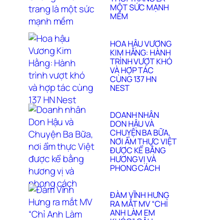
MỘT SỨC MẠNH
MỀM
HOA HẬU VƯƠNG
KIM HẰNG: HÀNH
TRÌNH VƯỢT KHÓ
VÀ HỢP TÁC
CÙNG 137 HN
NEST
DOANH NHÂN
DON HẬU VÀ
CHUYỆN BA BỮA,
NƠI ẨM THỰC VIỆT
ĐƯỢC KỂ BẰNG
HƯƠNG VỊ VÀ
PHONG CÁCH
ĐÀM VĨNH HƯNG
RA MẮT MV “CHỈ
ANH LÀM EM