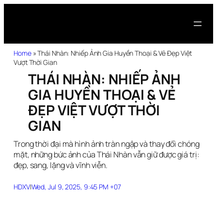
Home
»
Thái Nhàn: Nhiếp Ảnh Gia Huyền Thoại & Vẻ Đẹp Việt
Vượt Thời Gian
THÁI NHÀN: NHIẾP ẢNH
GIA HUYỀN THOẠI & VẺ
ĐẸP VIỆT VƯỢT THỜI
GIAN
Trong thời đại mà hình ảnh tràn ngập và thay đổi chóng
mặt, những bức ảnh của Thái Nhàn vẫn giữ được giá trị:
đẹp, sang, lặng và vĩnh viễn.
HDXV
|
Wed, Jul 9, 2025, 9:45 PM +07