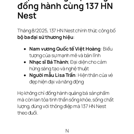
đồng hành cùng 137 HN
Nest
Tháng 8/2025, 137 HN Nest chính thức công bố
bộ ba đại sứ thương hiệu
:
Nam vương Quốc tế Việt Hoàng
: Biểu
tượng của sự mạnh mẽ và bản lĩnh
Nhạc sĩ Bá Thành
; Đại diện cho cảm
hứng sáng tạo và nghệ thuật
Người mẫu Lisa Trần
: Hiện thân của vẻ
đẹp hiện đại và năng động
Họ không chỉ đồng hành quảng bá sản phẩm
mà còn lan tỏa tinh thần sống khỏe, sống chất
lượng, đúng với thông điệp mà 137 HN Nest
theo đuổi.
N