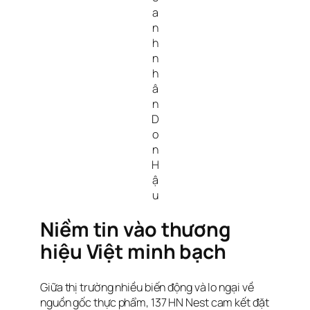
a
n
h
n
h
â
n
D
o
n
H
ậ
u
Niềm tin vào thương
hiệu Việt minh bạch
Giữa thị trường nhiều biến động và lo ngại về
nguồn gốc thực phẩm, 137 HN Nest cam kết đặt