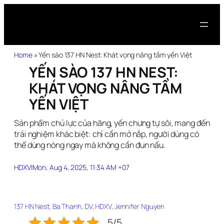
Home
»
Yến sào 137 HN Nest: Khát vọng nâng tầm yến Việt
YẾN SÀO 137 HN NEST:
KHÁT VỌNG NÂNG TẦM
YẾN VIỆT
Sản phẩm chủ lực của hãng, yến chưng tự sôi, mang đến
trải nghiệm khác biệt: chỉ cần mở nắp, người dùng có
thể dùng nóng ngay mà không cần đun nấu.
HDXV
|
Mon, Aug 4, 2025, 11:34 AM +07
137 HN Nest
, 
Ba Thanh
, 
DV
, 
HDXV
, 
Jennifer Nguyen
5/5