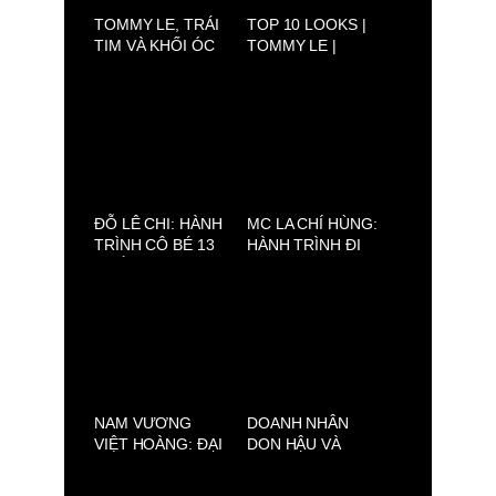
TOMMY LE, TRÁI
TOP 10 LOOKS |
TIM VÀ KHỐI ÓC
TOMMY LE |
SAU NHỮNG BỘ
DRFW2025
TRANG PHỤC
LỘNG LẪY
ĐỖ LÊ CHI: HÀNH
MC LA CHÍ HÙNG:
TRÌNH CÔ BÉ 13
HÀNH TRÌNH ĐI
TUỔI CHẠM ĐẾN
TÌM MẸ VÀ TÌM
ƯỚC MƠ THỜI
CHÍNH MÌNH
TRANG QUỐC TẾ
QUA LỜI KỂ CỦA
PHỤ HUYNH
NAM VƯƠNG
DOANH NHÂN
VIỆT HOÀNG: ĐẠI
DON HẬU VÀ
SỨ 137 HN NEST,
CHUYỆN BA BỮA,
HÌNH MẪU
NƠI ẨM THỰC