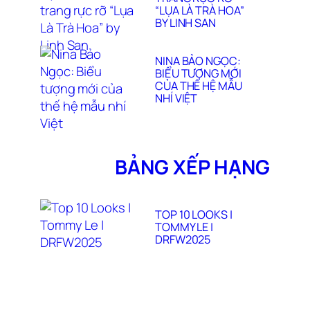
“LỤA LÀ TRÀ HOA”
BY LINH SAN
NINA BẢO NGỌC:
BIỂU TƯỢNG MỚI
CỦA THẾ HỆ MẪU
NHÍ VIỆT
BẢNG XẾP HẠNG
TOP 10 LOOKS |
TOMMY LE |
DRFW2025