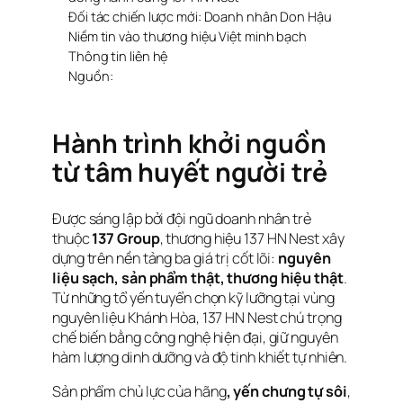
Đối tác chiến lược mới: Doanh nhân Don Hậu
Niềm tin vào thương hiệu Việt minh bạch
Thông tin liên hệ
Nguồn:
Hành trình khởi nguồn
từ tâm huyết người trẻ
Được sáng lập bởi đội ngũ doanh nhân trẻ
thuộc
137 Group
, thương hiệu 137 HN Nest xây
dựng trên nền tảng ba giá trị cốt lõi:
nguyên
liệu sạch, sản phẩm thật, thương hiệu thật
.
Từ những tổ yến tuyển chọn kỹ lưỡng tại vùng
nguyên liệu Khánh Hòa, 137 HN Nest chú trọng
chế biến bằng công nghệ hiện đại, giữ nguyên
hàm lượng dinh dưỡng và độ tinh khiết tự nhiên.
Sản phẩm chủ lực của hãng
, yến chưng tự sôi
,