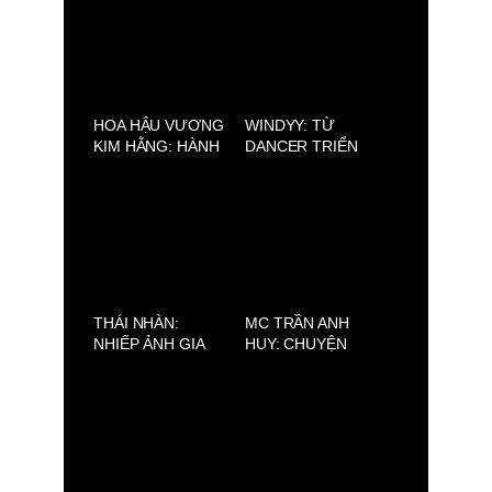
NGƯỜI ĐÀN ÔNG
VIỆT ĐƯỢC KỂ
VIỆT HIỆN ĐẠI
BẰNG HƯƠNG VỊ
VÀ PHONG CÁCH
HOA HẬU VƯƠNG
WINDYY: TỪ
KIM HẰNG: HÀNH
DANCER TRIỂN
TRÌNH VƯỢT
VỌNG ĐẾN NGHỆ
KHÓ VÀ HỢP TÁC
SĨ ĐA NĂNG TRÊN
CÙNG 137 HN
SÂN KHẤU
NEST
THÁI NHÀN:
MC TRẦN ANH
NHIẾP ẢNH GIA
HUY: CHUYỆN
HUYỀN THOẠI &
NHÀ CHƯA TỎ
VẺ ĐẸP VIỆT
MÙA 2 – NƠI
VƯỢT THỜI GIAN
NHỮNG TÂM SỰ
GIA ĐÌNH ĐƯỢC
CẤT LỜI