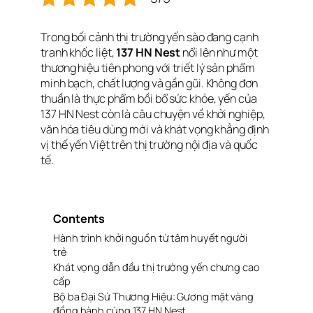
Trong bối cảnh thị trường yến sào đang cạnh
tranh khốc liệt,
137 HN Nest
nổi lên như một
thương hiệu tiên phong với triết lý sản phẩm
minh bạch, chất lượng và gần gũi. Không đơn
thuần là thực phẩm bồi bổ sức khỏe, yến của
137 HN Nest còn là câu chuyện về khởi nghiệp,
văn hóa tiêu dùng mới và khát vọng khẳng định
vị thế yến Việt trên thị trường nội địa và quốc
tế.
Contents
Hành trình khởi nguồn từ tâm huyết người
trẻ
Khát vọng dẫn đầu thị trường yến chưng cao
cấp
Bộ ba Đại Sứ Thương Hiệu: Gương mặt vàng
đồng hành cùng 137 HN Nest