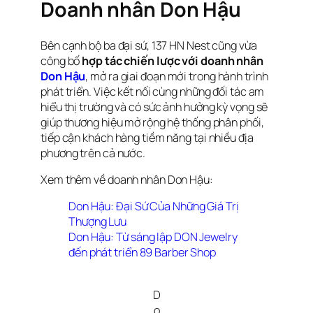
Doanh nhân Don Hậu
Bên cạnh bộ ba đại sứ, 137 HN Nest cũng vừa
công bố
hợp tác chiến lược với doanh nhân
Don Hậu
, mở ra giai đoạn mới trong hành trình
phát triển. Việc kết nối cùng những đối tác am
hiểu thị trường và có sức ảnh hưởng kỳ vọng sẽ
giúp thương hiệu mở rộng hệ thống phân phối,
tiếp cận khách hàng tiềm năng tại nhiều địa
phương trên cả nước.
Xem thêm về doanh nhân Don Hậu:
Don Hậu: Đại Sứ Của Những Giá Trị
Thượng Lưu
Don Hậu: Từ sáng lập DON Jewelry
đến phát triển 89 Barber Shop
D
o