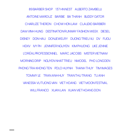
89 BARBER SHOP
137 HN NEST
ALBERTO ZAMBELLI
ANTOINE MAROUZ
BARBIE
BA THANH
BUDDY GATOR
CHARLIZE THERON
CHOW HON LAM
CLAUDIO BARBIERI
DAM VINH HUNG
DESTINATION RUNWAY FASHION WEEK
DIESEL
DISNEY
DON HAU
DONJEWELRY
DUONG TRIEU VU
DV
FUGU
HDXV
IVY PH
JENNIFER NGUYEN
KIM PHUONG
LIKE JENNIE
L’ORÉAL PROFESSIONNEL
MARC JACOBS
MISTER VIETNAM
MORNING DRIP
NGUYEN NHAT TRIEU
NMODEL
PHO LONG DEN
PHONG TRA KHONG TEN
POLO HUYNH
THANH THUY
TIM IMAGES
TOMMY LE
TRAN ANH HUY
TRAN THU TRANG
TU ANH
VANESSA VU TUONG VAN
VIET HOANG
VIET MOON FESTIVAL
WILL FRANCO
XUAN LAN
XUAN VIET HOANG DON
PHÙ THỦY GIẤC MƠ