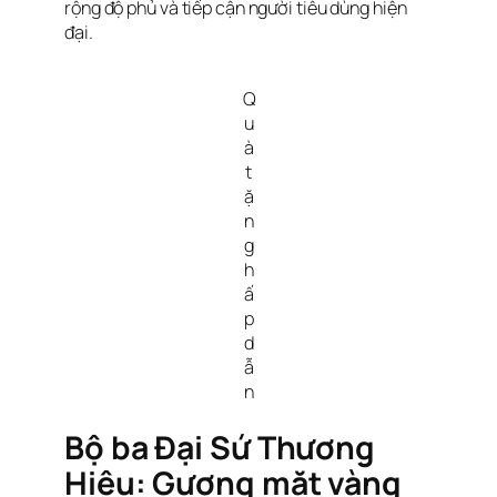
rộng độ phủ và tiếp cận người tiêu dùng hiện
đại.
Q
u
à
t
ặ
n
g
h
ấ
p
d
ẫ
n
Bộ ba Đại Sứ Thương
Hiệu: Gương mặt vàng