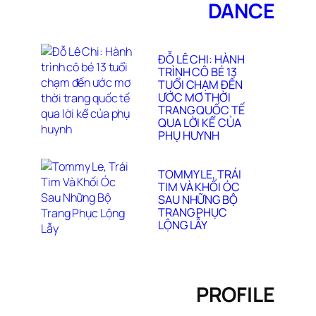
DANCE
ĐỖ LÊ CHI: HÀNH
TRÌNH CÔ BÉ 13
TUỔI CHẠM ĐẾN
ƯỚC MƠ THỜI
TRANG QUỐC TẾ
QUA LỜI KỂ CỦA
PHỤ HUYNH
TOMMY LE, TRÁI
TIM VÀ KHỐI ÓC
SAU NHỮNG BỘ
TRANG PHỤC
LỘNG LẪY
PROFILE