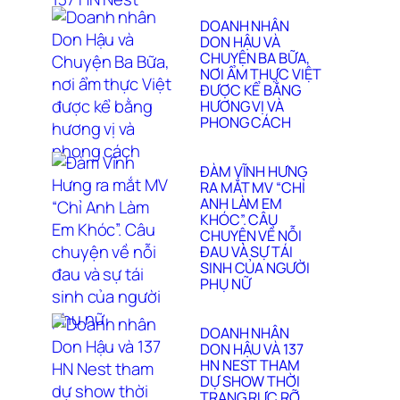
DOANH NHÂN
DON HẬU VÀ
CHUYỆN BA BỮA,
NƠI ẨM THỰC VIỆT
ĐƯỢC KỂ BẰNG
HƯƠNG VỊ VÀ
PHONG CÁCH
ĐÀM VĨNH HƯNG
RA MẮT MV “CHỈ
ANH LÀM EM
KHÓC”. CÂU
CHUYỆN VỀ NỖI
ĐAU VÀ SỰ TÁI
SINH CỦA NGƯỜI
PHỤ NỮ
DOANH NHÂN
DON HẬU VÀ 137
HN NEST THAM
DỰ SHOW THỜI
TRANG RỰC RỠ