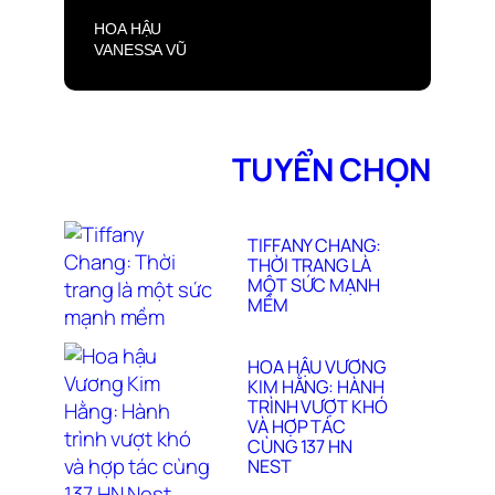
HOA HẬU
VANESSA VŨ
TƯỜNG VÂN
QUẢNG BÁ “PHỐ
LỒNG ĐÈN 2025”
TẠI OTTAWA
TUYỂN CHỌN
TIFFANY CHANG:
THỜI TRANG LÀ
MỘT SỨC MẠNH
MỀM
HOA HẬU VƯƠNG
KIM HẰNG: HÀNH
TRÌNH VƯỢT KHÓ
VÀ HỢP TÁC
CÙNG 137 HN
NEST