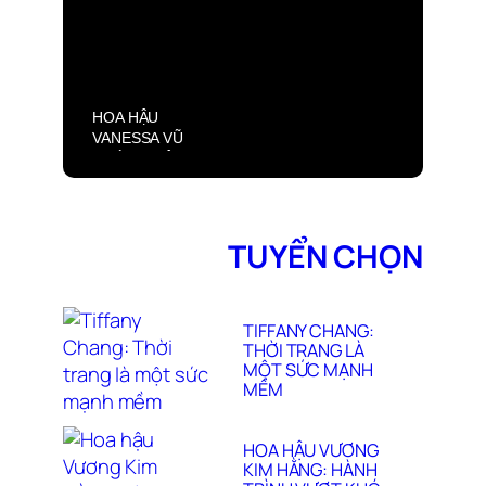
LỘNG LẪY
HOA HẬU
VANESSA VŨ
TƯỜNG VÂN
QUẢNG BÁ “PHỐ
LỒNG ĐÈN 2025”
TẠI OTTAWA
TUYỂN CHỌN
TIFFANY CHANG:
THỜI TRANG LÀ
MỘT SỨC MẠNH
MỀM
HOA HẬU VƯƠNG
KIM HẰNG: HÀNH