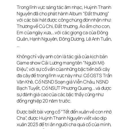
Trong lĩnh vực sáng tác âm nhạc, Huỳnh Thanh
Nguyên đã cho phát hành Album “Đất thương”
với các bài hát được công chúng đón nhận như:
Thương về Củ Chi, Đất thương, Áo ấm cho con,
Em của ngày xưa,…với các giọng ca của Đông
Quân, Hạnh Nguyên, Đông Dương, Lê Anh Tuấn,
…
Không chỉ vậy anh còn là tác giả của kịch bản
Game show Cải Lương mang tên “Người Mộ
Điệu”, với sự cố vấn của những bậc tiền bối cây
đa cây đề trong lĩnh vực này như: Cố GSTS Trần
Văn Khê, Cố NSND Soạn giả Viễn Châu, NSND
Bạch Tuyết, Cố NSƯT Phương Quang,…và được
sự đánh giá cao của các bậc thầy cũng như
đồng nghiệp 20 năm trước.
Được biết bài vọng cổ “Tết đến xuân về con nhớ
Cha”, được Huỳnh Thanh Nguyên viết vào dịp
xuân 2023 để tri ân người cha quá cố của mình,