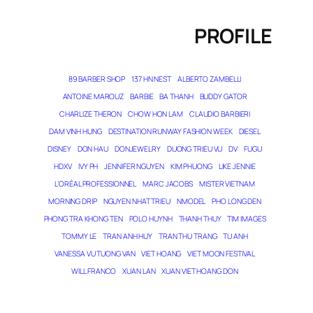
PROFILE
89 BARBER SHOP
137 HN NEST
ALBERTO ZAMBELLI
ANTOINE MAROUZ
BARBIE
BA THANH
BUDDY GATOR
CHARLIZE THERON
CHOW HON LAM
CLAUDIO BARBIERI
DAM VINH HUNG
DESTINATION RUNWAY FASHION WEEK
DIESEL
DISNEY
DON HAU
DONJEWELRY
DUONG TRIEU VU
DV
FUGU
HDXV
IVY PH
JENNIFER NGUYEN
KIM PHUONG
LIKE JENNIE
L’ORÉAL PROFESSIONNEL
MARC JACOBS
MISTER VIETNAM
MORNING DRIP
NGUYEN NHAT TRIEU
NMODEL
PHO LONG DEN
PHONG TRA KHONG TEN
POLO HUYNH
THANH THUY
TIM IMAGES
TOMMY LE
TRAN ANH HUY
TRAN THU TRANG
TU ANH
VANESSA VU TUONG VAN
VIET HOANG
VIET MOON FESTIVAL
WILL FRANCO
XUAN LAN
XUAN VIET HOANG DON