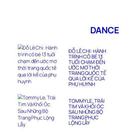
DANCE
ĐỖ LÊ CHI: HÀNH
TRÌNH CÔ BÉ 13
TUỔI CHẠM ĐẾN
ƯỚC MƠ THỜI
TRANG QUỐC TẾ
QUA LỜI KỂ CỦA
PHỤ HUYNH
TOMMY LE, TRÁI
TIM VÀ KHỐI ÓC
SAU NHỮNG BỘ
TRANG PHỤC
LỘNG LẪY