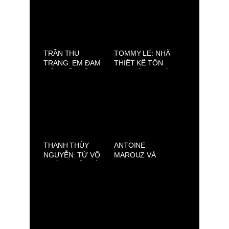
RỰC RỠ TẠI
BIKINI BEACH
TRẦN THU
TOMMY LE: NHÀ
TRANG: EM ĐAM
THIẾT KẾ TÔN
MÊ THIẾT KẾ
VINH VẺ ĐẸP VĂN
ĐẦM CÔNG CHÚA
HÓA VIỆT
DISNEY
THANH THÙY
ANTOINE
NGUYỄN: TỪ VÕ
MAROUZ VÀ
ĐƯỜNG ĐẾN SÀN
SAVOIR-FAIRE
CATWALK. CHÂN
SAIGON: VẺ ĐẸP
DUNG MỘT “NEW
PHÁP ĐƯỢC TÁI
FACE” THUẦN Á
HIỆN TẠI SÀI GÒN
TRIỂN VỌNG