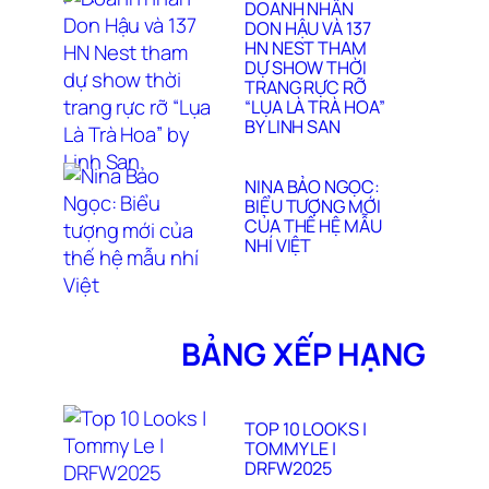
DOANH NHÂN
DON HẬU VÀ 137
HN NEST THAM
DỰ SHOW THỜI
TRANG RỰC RỠ
“LỤA LÀ TRÀ HOA”
BY LINH SAN
NINA BẢO NGỌC:
BIỂU TƯỢNG MỚI
CỦA THẾ HỆ MẪU
NHÍ VIỆT
BẢNG XẾP HẠNG
TOP 10 LOOKS |
TOMMY LE |
DRFW2025