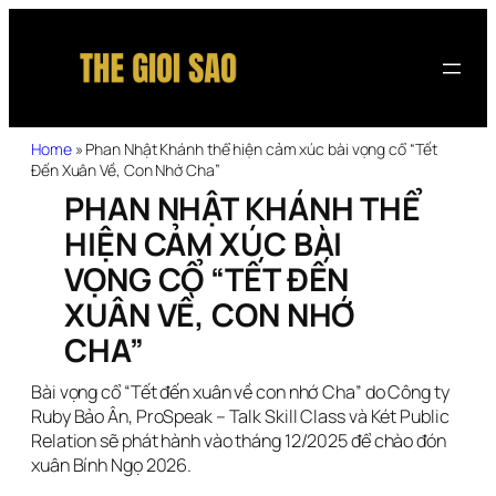
Home
»
Phan Nhật Khánh thể hiện cảm xúc bài vọng cổ “Tết
Đến Xuân Về, Con Nhớ Cha”
PHAN NHẬT KHÁNH THỂ
HIỆN CẢM XÚC BÀI
VỌNG CỔ “TẾT ĐẾN
XUÂN VỀ, CON NHỚ
CHA”
Bài vọng cổ “Tết đến xuân về con nhớ Cha” do Công ty
Ruby Bảo Ân, ProSpeak – Talk Skill Class và Két Public
Relation sẽ phát hành vào tháng 12/2025 để chào đón
xuân Bính Ngọ 2026.