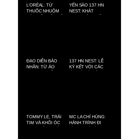
L’ORÉAL: TỪ
YẾN SÀO 137 HN
THUỐC NHUỘM
NEST: KHÁT
TÓC ĐẾN ĐẾ CHẾ
VỌNG NÂNG TẦM
LÀM ĐẸP TOÀN
YẾN VIỆT
CẦU
ĐẠO DIỄN BẢO
137 HN NEST: LỄ
NHÂN: TỪ ÁO
KÝ KẾT VỚI CÁC
BLOUSE TRẮNG
ĐẠI SỨ VÀ CÔNG
ĐẾN MÀN BẠC
BỐ CHIẾN LƯỢC
VIỆT
PHÁT TRIỂN MỚI
TOMMY LE, TRÁI
MC LA CHÍ HÙNG:
TIM VÀ KHỐI ÓC
HÀNH TRÌNH ĐI
SAU NHỮNG BỘ
TÌM MẸ VÀ TÌM
TRANG PHỤC
CHÍNH MÌNH