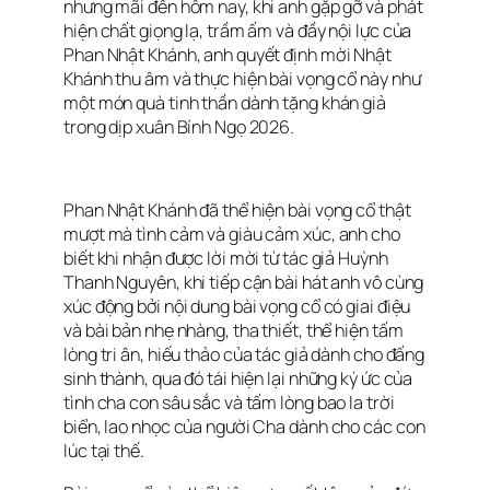
nhưng mãi đến hôm nay, khi anh gặp gỡ và phát
hiện chất giọng lạ, trầm ấm và đầy nội lực của
Phan Nhật Khánh, anh quyết định mời Nhật
Khánh thu âm và thực hiện bài vọng cổ này như
một món quà tinh thần dành tặng khán giả
trong dịp xuân Bính Ngọ 2026.
Phan Nhật Khánh đã thể hiện bài vọng cổ thật
mượt mà tình cảm và giàu cảm xúc, anh cho
biết khi nhận được lời mời từ tác giả Huỳnh
Thanh Nguyên, khi tiếp cận bài hát anh vô cùng
xúc động bởi nội dung bài vọng cổ có giai điệu
và bài bản nhẹ nhàng, tha thiết, thể hiện tấm
lòng tri ân, hiếu thảo của tác giả dành cho đấng
sinh thành, qua đó tái hiện lại những ký ức của
tình cha con sâu sắc và tấm lòng bao la trời
biển, lao nhọc của người Cha dành cho các con
lúc tại thế.