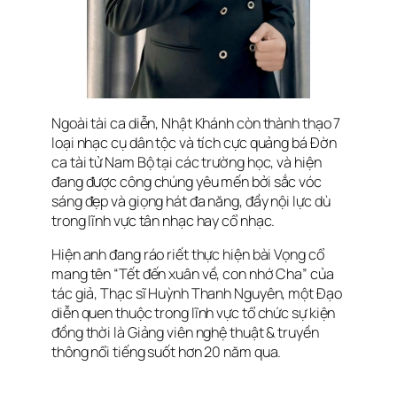
Ngoài tài ca diễn, Nhật Khánh còn thành thạo 7
loại nhạc cụ dân tộc và tích cực quảng bá Đờn
ca tài tử Nam Bộ tại các trường học, và hiện
đang được công chúng yêu mến bởi sắc vóc
sáng đẹp và giọng hát đa năng, đầy nội lực dù
trong lĩnh vực tân nhạc hay cổ nhạc.
Hiện anh đang ráo riết thực hiện bài Vọng cổ
mang tên “Tết đến xuân về, con nhớ Cha” của
tác giả, Thạc sĩ Huỳnh Thanh Nguyên, một Đạo
diễn quen thuộc trong lĩnh vực tổ chức sự kiện
đồng thời là Giảng viên nghệ thuật & truyền
thông nổi tiếng suốt hơn 20 năm qua.