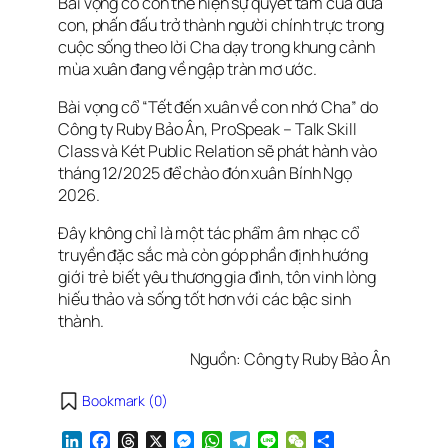
Bài vọng cổ còn thể hiện sự quyết tâm của đứa
con, phấn đấu trở thành người chính trực trong
cuộc sống theo lời Cha dạy trong khung cảnh
mùa xuân đang về ngập tràn mơ ước.
Bài vọng cổ “Tết đến xuân về con nhớ Cha” do
Công ty Ruby Bảo Ân, ProSpeak – Talk Skill
Class và Két Public Relation sẽ phát hành vào
tháng 12/2025 để chào đón xuân Bính Ngọ
2026.
Đây không chỉ là một tác phẩm âm nhạc cổ
truyền đặc sắc mà còn góp phần định hướng
giới trẻ biết yêu thương gia đình, tôn vinh lòng
hiếu thảo và sống tốt hơn với các bậc sinh
thành.
Nguồn: Công ty Ruby Bảo Ân
Bookmark (
0
)
L
F
T
X
M
W
T
L
W
S