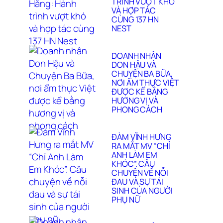
TRÌNH VƯỢT KHÓ
VÀ HỢP TÁC
CÙNG 137 HN
NEST
DOANH NHÂN
DON HẬU VÀ
CHUYỆN BA BỮA,
NƠI ẨM THỰC VIỆT
ĐƯỢC KỂ BẰNG
HƯƠNG VỊ VÀ
PHONG CÁCH
ĐÀM VĨNH HƯNG
RA MẮT MV “CHỈ
ANH LÀM EM
KHÓC”. CÂU
CHUYỆN VỀ NỖI
ĐAU VÀ SỰ TÁI
SINH CỦA NGƯỜI
PHỤ NỮ